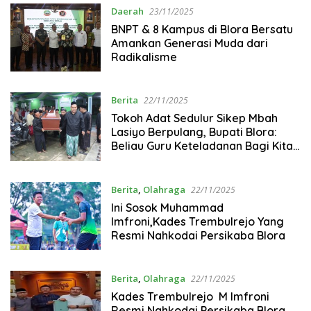
Daerah
23/11/2025
‎BNPT & 8 Kampus di Blora Bersatu
Amankan Generasi Muda dari
Radikalisme
Berita
22/11/2025
‎Tokoh Adat Sedulur Sikep Mbah
Lasiyo Berpulang, Bupati Blora:
Beliau Guru Keteladanan Bagi Kita
Semua
Berita
,
Olahraga
22/11/2025
‎Ini Sosok Muhammad
Imfroni,Kades Trembulrejo Yang
Resmi Nahkodai Persikaba Blora
Berita
,
Olahraga
22/11/2025
‎Kades Trembulrejo M Imfroni
Resmi Nahkodai Persikaba Blora