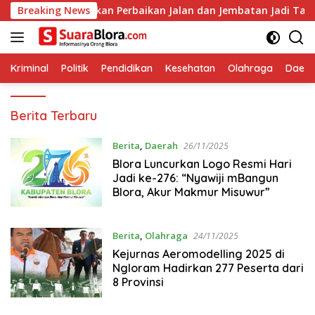
Langsung
, DPUPR Pastikan Perbaikan Jalan dan Jembatan Jadi Tanggung 
Breaking News
ke
konten
Kriminal
Politik
Pendidikan
Kesehatan
Olahraga
Daera
SuaraBlora
Berita Terbaru
Berita
,
Daerah
26/11/2025
‎Blora Luncurkan Logo Resmi Hari
Jadi ke-276: “Nyawiji mBangun
Blora, Akur Makmur Misuwur”
Berita
,
Olahraga
24/11/2025
‎Kejurnas Aeromodelling 2025 di
Ngloram Hadirkan 277 Peserta dari
8 Provinsi