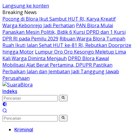
Langsung ke konten
Breaking News
‎Pocong di Blora Ikut Sambut HUT RI, Karya Kreatif
Warga Kebonrejo Jadi Perhatian
‎PAN Blora Mulai
Panaskan Mesin Politik, Bidik 6 Kursi DPRD dan 1 Kursi
DPR RI pada Pemilu 2029
Ribuan Warga Blora Tumpah
Ruah Ikuti Jalan Sehat HUT ke-81 RI, Rebutkan Doorprize
hingga Motor
Lumpur Oro Oro Kesongo Meletup Lima
Kali,Warga Diminta Menjauh
DPRD Blora Kawal
Mobilisasi Alat Berat Pertamina, DPUPR Pastikan
Perbaikan Jalan dan Jembatan Jadi Tanggung Jawab
Perusahaan
Indeks
Kriminal