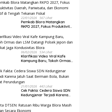
Raden Tumenggung oleh
Mangkunegoro X di Pura
Mangkunegaran
22/01/2026
567 Lihat
‎Pemkab Blora Matangkan
RKPD 2027, Fokus Produktivitas
Daerah, Pariwisata, dan
Ekonomi Kreatif di Tengah
Tekanan Fiskal
06/02/2026
534 Lihat
‎Klarifikasi Video Viral Kafe
Kampung Baru, Tokoh Ormas
dan LSM Datangi Polsek Jepon
dan Sepakat Jaga
Kondusivitas Blora
21/01/2026
443 Lihat
Cek Fakta: Cedera Siswa SDN
Kedungjenar Terjadi Karena
Jatuh Saat Bermain Bola,
Bukan Akibat Perundungan ‎