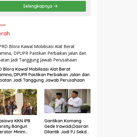
“Pembunuhan Karakter”
Selengkapnya
erah
 Blora Kawal Mobilisasi Alat Berat
amina, DPUPR Pastikan Perbaikan Jalan dan
batan Jadi Tanggung Jawab Perusahaan
siswa KKN IPB
Gantikan Komang
ersity Bangun
Gede Irawadi,Dasiran
nerator Minim
Dilantik Jadi PJ Sekda