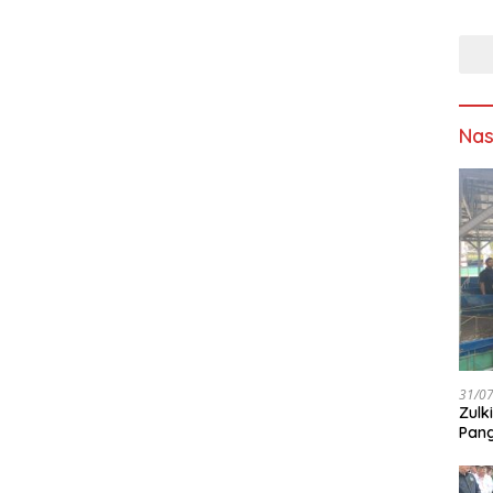
Asap
Sumb
Solu
Sam
Ling
Nas
31/0
Zulk
Pang