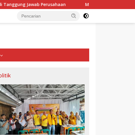
b Perusahaan
Mahasiswa KKN IPB University Bangun Ins
litik