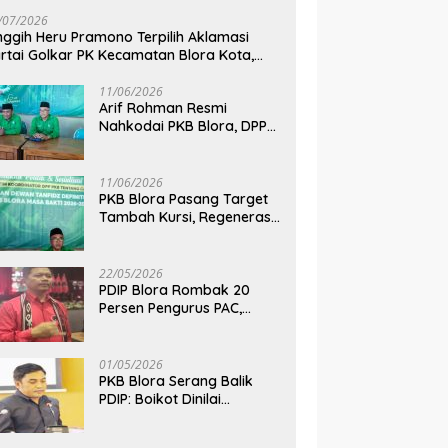
/07/2026
nggih Heru Pramono Terpilih Aklamasi
rtai Golkar PK Kecamatan Blora Kota,
dik Dua Kursi DPRD pada Pemilu 2029
11/06/2026
Arif Rohman Resmi
Nahkodai PKB Blora, DPP
Tetapkan Bupati Blora
Pimpin Partai hingga 2031
11/06/2026
PKB Blora Pasang Target
Tambah Kursi, Regenerasi
Kepemimpinan Jadi Kunci
Pilih Arif Rohman
22/05/2026
PDIP Blora Rombak 20
Persen Pengurus PAC,
Belum Bidik Pilkada 2029
dan Pasang Target Rebut
Kursi Ketua DPRD
01/05/2026
PKB Blora Serang Balik
PDIP: Boikot Dinilai
Tendensius, Tuduhan ke
Ketua DPRD Disebut