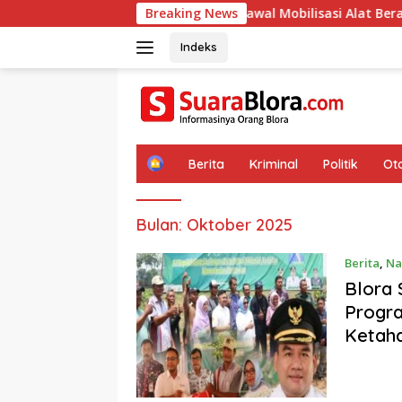
Langsung
DPRD Blora Kawal Mobilisasi Alat Berat Pertamina, DPU
Breaking News
ke
konten
Indeks
H
Berita
Kriminal
Politik
Ot
o
m
e
Bulan:
Oktober 2025
Berita
,
Na
Blora 
Progra
Ketaha