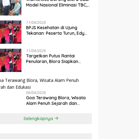
Model Nasional Eliminasi TBC,
Integrasi Skrining dan Cek
Kesehatan Gratis Digenjot
11/04/2026
BPJS Kesehatan di Ujung
Tekanan: Peserta Turun, Edy
Wuryanto Wanti-Wanti Krisis
Sistem JKN
11/04/2026
‎Targetkan Putus Rantai
Penularan, Blora Siapkan
Skrining TBC Massal 10 Ribu
Warga
06/04/2026
Goa Terawang Blora, Wisata
Alam Penuh Sejarah dan
Edukasi
Selengkapnya