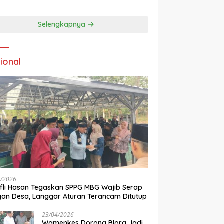
 di Desa
Blora
eragung Blora,
si Pengelolaan
Selengkapnya
pah Ramah
kungan ‎
ional
7/2026
ifli Hasan Tegaskan SPPG MBG Wajib Serap
an Desa, Langgar Aturan Terancam Ditutup
23/04/2026
Wamenkes Dorong Blora Jadi