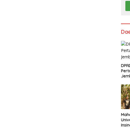
Da
DPRD
Pert
Jem
Maha
Univ
Insi