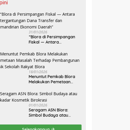
pini
31/01/2026
‎“Blora di Persimpangan
Fiskal — Antara
Ketergantungan Dana
Transfer dan Kemandirian
Ekonomi Daerah”
18/01/2026
‎Menuntut Pemkab Blora
Melakukan Pemetaan
Masalah Terhadap
Pembangunan Fisik
Sekolah Rakyat Blora
01/01/2026
‎Seragam ASN Blora:
Simbol Budaya atau
Sekadar Kosmetik
Birokrasi
Selengkapnya