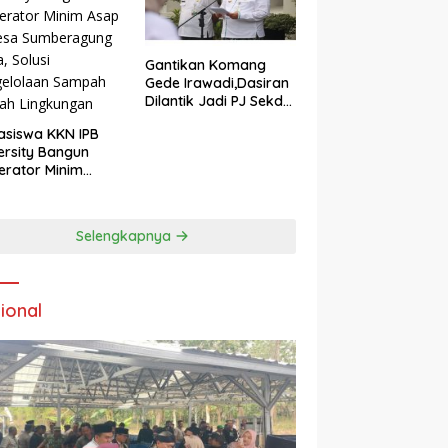
Gantikan Komang
Gede Irawadi,Dasiran
Dilantik Jadi PJ Sekda
Blora
siswa KKN IPB
ersity Bangun
nerator Minim
 di Desa
eragung Blora,
si Pengelolaan
Selengkapnya
pah Ramah
kungan ‎
ional