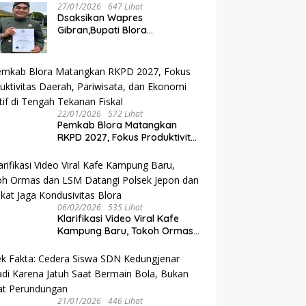
27/01/2026
647 Lihat
‎Dsaksikan Wapres
Gibran,Bupati Blora
Dianugerahi Gelar Kanjeng
Raden Tumenggung oleh
Mangkunegoro X di Pura
Mangkunegaran
22/01/2026
572 Lihat
‎Pemkab Blora Matangkan
RKPD 2027, Fokus Produktivitas
Daerah, Pariwisata, dan
Ekonomi Kreatif di Tengah
Tekanan Fiskal
06/02/2026
535 Lihat
‎Klarifikasi Video Viral Kafe
Kampung Baru, Tokoh Ormas
dan LSM Datangi Polsek Jepon
dan Sepakat Jaga
Kondusivitas Blora
21/01/2026
446 Lihat