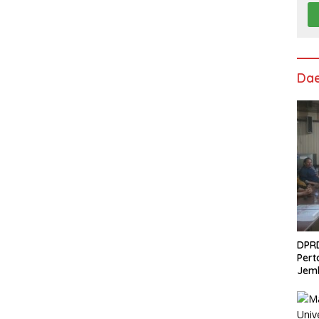
Da
DPRD
Pert
Jem