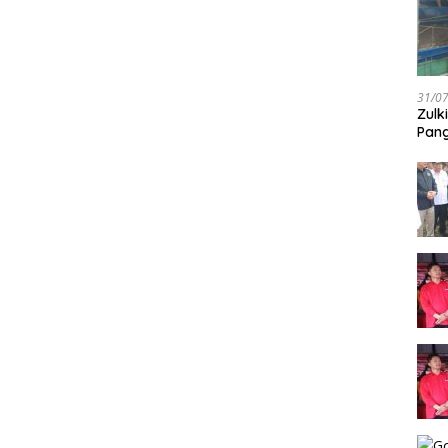
31/0
Zulk
Pang