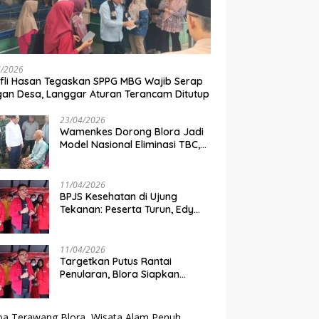
7/2026
ifli Hasan Tegaskan SPPG MBG Wajib Serap
an Desa, Langgar Aturan Terancam Ditutup
23/04/2026
Wamenkes Dorong Blora Jadi
Model Nasional Eliminasi TBC,
Integrasi Skrining dan Cek
Kesehatan Gratis Digenjot
11/04/2026
BPJS Kesehatan di Ujung
Tekanan: Peserta Turun, Edy
Wuryanto Wanti-Wanti Krisis
Sistem JKN
11/04/2026
‎Targetkan Putus Rantai
Penularan, Blora Siapkan
Skrining TBC Massal 10 Ribu
Warga