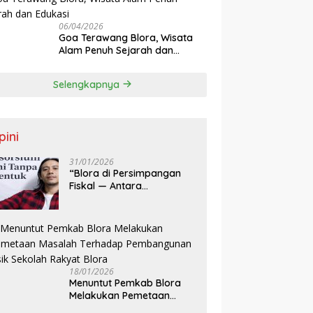
06/04/2026
Goa Terawang Blora, Wisata
Alam Penuh Sejarah dan
Edukasi
Selengkapnya
pini
31/01/2026
‎“Blora di Persimpangan
Fiskal — Antara
Ketergantungan Dana
Transfer dan Kemandirian
Ekonomi Daerah”
18/01/2026
‎Menuntut Pemkab Blora
Melakukan Pemetaan
Masalah Terhadap