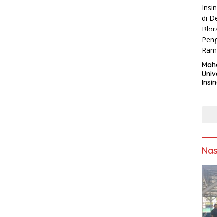
Maha
Univ
Insi
Asap
Sumb
Solu
Sam
Ling
Nas