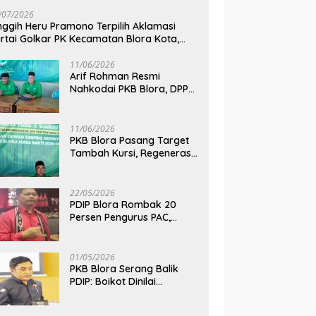
/07/2026
nggih Heru Pramono Terpilih Aklamasi
rtai Golkar PK Kecamatan Blora Kota,
dik Dua Kursi DPRD pada Pemilu 2029
11/06/2026
Arif Rohman Resmi
Nahkodai PKB Blora, DPP
Tetapkan Bupati Blora
Pimpin Partai hingga 2031
11/06/2026
PKB Blora Pasang Target
Tambah Kursi, Regenerasi
Kepemimpinan Jadi Kunci
Pilih Arif Rohman
22/05/2026
PDIP Blora Rombak 20
Persen Pengurus PAC,
Belum Bidik Pilkada 2029
dan Pasang Target Rebut
Kursi Ketua DPRD
01/05/2026
PKB Blora Serang Balik
PDIP: Boikot Dinilai
Tendensius, Tuduhan ke
Ketua DPRD Disebut