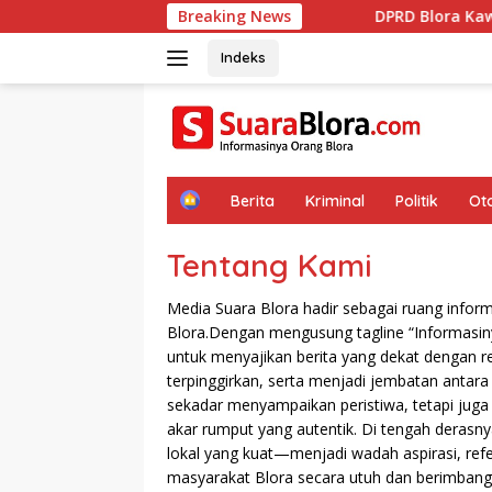
Langsung
Breaking News
DPRD Blora Kawal Mobilisasi Alat
ke
konten
Indeks
H
Berita
Kriminal
Politik
Ot
o
m
Tentang Kami
e
Media Suara Blora hadir sebagai ruang infor
Blora.Dengan mengusung tagline “Informasi
untuk menyajikan berita yang dekat dengan re
terpinggirkan, serta menjadi jembatan antar
sekadar menyampaikan peristiwa, tetapi juga m
akar rumput yang autentik. Di tengah derasnya 
lokal yang kuat—menjadi wadah aspirasi, refe
masyarakat Blora secara utuh dan berimbang