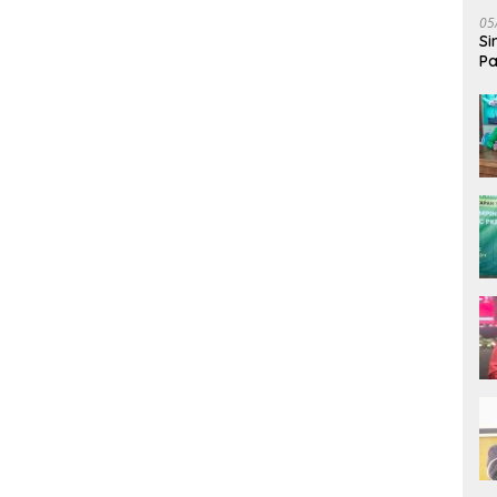
05
Si
Pa
Bi