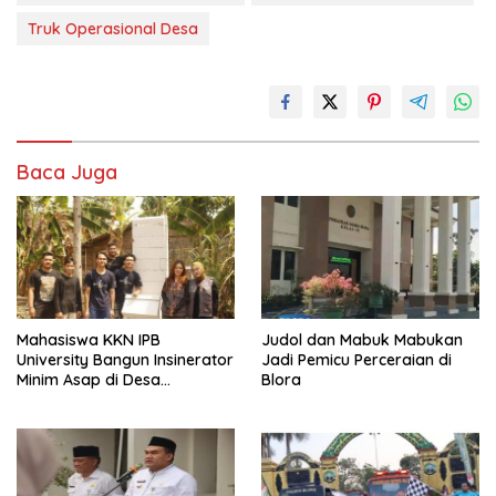
Truk Operasional Desa
Baca Juga
Mahasiswa KKN IPB
Judol dan Mabuk Mabukan
University Bangun Insinerator
Jadi Pemicu Perceraian di
Minim Asap di Desa
Blora
Sumberagung Blora, Solusi
Pengelolaan Sampah Ramah
Lingkungan ‎