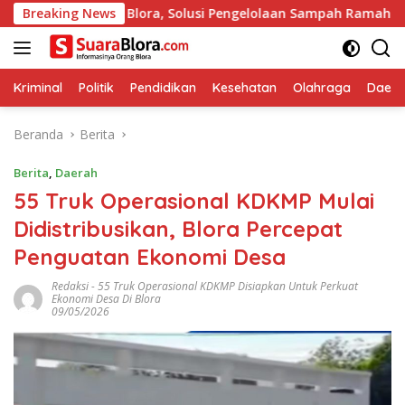
Langsung
ng Blora, Solusi Pengelolaan Sampah Ramah Lingkungan ‎
Breaking News
ke
konten
Kriminal
Politik
Pendidikan
Kesehatan
Olahraga
Daera
Beranda
Berita
Berita
,
Daerah
55 Truk Operasional KDKMP Mulai
Didistribusikan, Blora Percepat
Penguatan Ekonomi Desa
Redaksi
-
55 Truk Operasional KDKMP Disiapkan Untuk Perkuat
Ekonomi Desa Di Blora
09/05/2026