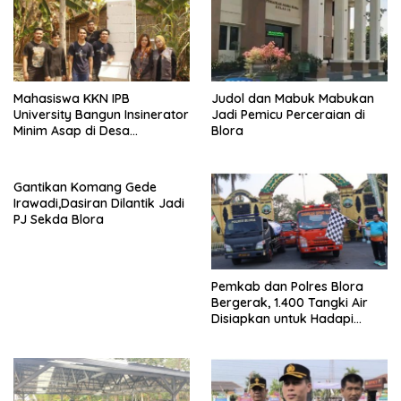
Mahasiswa KKN IPB
Judol dan Mabuk Mabukan
University Bangun Insinerator
Jadi Pemicu Perceraian di
Minim Asap di Desa
Blora
Sumberagung Blora, Solusi
Pengelolaan Sampah Ramah
Lingkungan ‎
Gantikan Komang Gede
Irawadi,Dasiran Dilantik Jadi
PJ Sekda Blora
Pemkab dan Polres Blora
Bergerak, 1.400 Tangki Air
Disiapkan untuk Hadapi
Ancaman Kekeringan