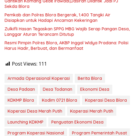
Gantikan Komang Gede Irawadi,Dasiran Dilantik Jadi PJ
Sekda Blora
Pemkab dan Polres Blora Bergerak, 1.400 Tangki Air
Disiapkan untuk Hadapi Ancaman Kekeringan
Zulkifli Hasan Tegaskan SPPG MBG Wajib Serap Pangan Desa,
Langgar Aturan Terancam Ditutup
Resmi Pimpin Polres Blora, AKBP Inggal Widya Pradana: Polisi
Harus Hadir, Berbuat, dan Bermanfaat
Post Views:
111
Armada Operasional Koperasi
Berita Blora
Desa Padaan
Desa Todanan
Ekonomi Desa
KDKMP Blora
Kodim 0721 Blora
Koperasi Desa Blora
Koperasi Desa Merah Putih
Koperasi Merah Putih
Launching KDKMP
Penguatan Ekonomi Desa
Program Koperasi Nasional
Program Pemerintah Pusat