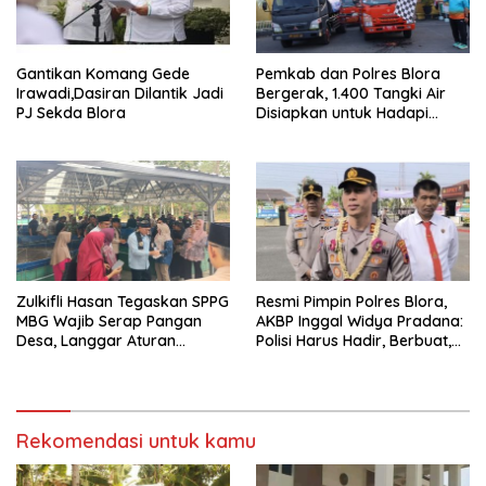
Gantikan Komang Gede
Pemkab dan Polres Blora
Irawadi,Dasiran Dilantik Jadi
Bergerak, 1.400 Tangki Air
PJ Sekda Blora
Disiapkan untuk Hadapi
Ancaman Kekeringan
Zulkifli Hasan Tegaskan SPPG
Resmi Pimpin Polres Blora,
MBG Wajib Serap Pangan
AKBP Inggal Widya Pradana:
Desa, Langgar Aturan
Polisi Harus Hadir, Berbuat,
Terancam Ditutup
dan Bermanfaat
Rekomendasi untuk kamu