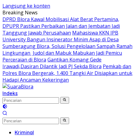
Langsung ke konten
Breaking News
DPRD Blora Kawal Mobilisasi Alat Berat Pertamina,
DPUPR Pastikan Perbaikan Jalan dan Jembatan Jadi
Tanggung Jawab Perusahaan
Mahasiswa KKN IPB
University Bangun Insinerator Minim Asap di Desa
Sumberagung Blora, Solusi Pengelolaan Sampah Ramah
Lingkungan ‎
Judol dan Mabuk Mabukan Jadi Pemicu
Perceraian di Blora
Gantikan Komang Gede
Irawadi,Dasiran Dilantik Jadi PJ Sekda Blora
Pemkab dan
Polres Blora Bergerak, 1.400 Tangki Air Disiapkan untuk
Hadapi Ancaman Kekeringan
Indeks
Kriminal