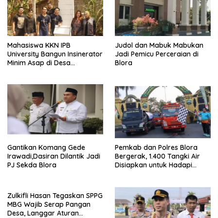
Mahasiswa KKN IPB
Judol dan Mabuk Mabukan
University Bangun Insinerator
Jadi Pemicu Perceraian di
Minim Asap di Desa
Blora
Sumberagung Blora, Solusi
Pengelolaan Sampah Ramah
Lingkungan ‎
Gantikan Komang Gede
Pemkab dan Polres Blora
Irawadi,Dasiran Dilantik Jadi
Bergerak, 1.400 Tangki Air
PJ Sekda Blora
Disiapkan untuk Hadapi
Ancaman Kekeringan
Zulkifli Hasan Tegaskan SPPG
MBG Wajib Serap Pangan
Desa, Langgar Aturan