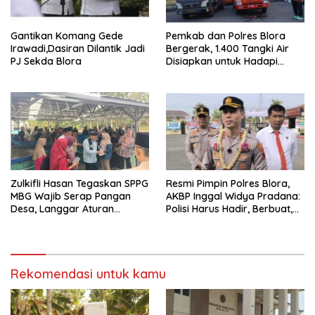
Gantikan Komang Gede
Pemkab dan Polres Blora
Irawadi,Dasiran Dilantik Jadi
Bergerak, 1.400 Tangki Air
PJ Sekda Blora
Disiapkan untuk Hadapi
Ancaman Kekeringan
Zulkifli Hasan Tegaskan SPPG
Resmi Pimpin Polres Blora,
MBG Wajib Serap Pangan
AKBP Inggal Widya Pradana:
Desa, Langgar Aturan
Polisi Harus Hadir, Berbuat,
Terancam Ditutup
dan Bermanfaat
Rekomendasi untuk kamu