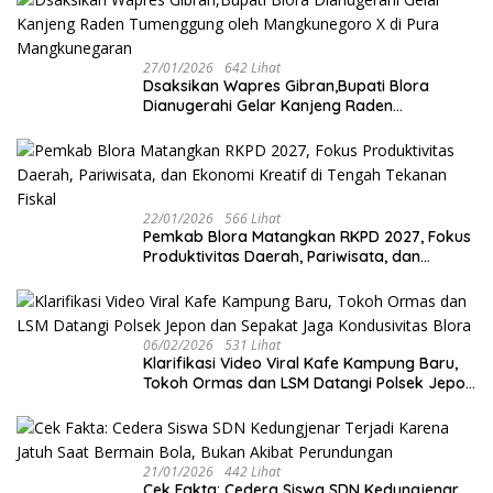
27/01/2026
642 Lihat
‎Dsaksikan Wapres Gibran,Bupati Blora
Dianugerahi Gelar Kanjeng Raden
Tumenggung oleh Mangkunegoro X di Pura
Mangkunegaran
22/01/2026
566 Lihat
‎Pemkab Blora Matangkan RKPD 2027, Fokus
Produktivitas Daerah, Pariwisata, dan
Ekonomi Kreatif di Tengah Tekanan Fiskal
06/02/2026
531 Lihat
‎Klarifikasi Video Viral Kafe Kampung Baru,
Tokoh Ormas dan LSM Datangi Polsek Jepon
dan Sepakat Jaga Kondusivitas Blora
21/01/2026
442 Lihat
Cek Fakta: Cedera Siswa SDN Kedungjenar