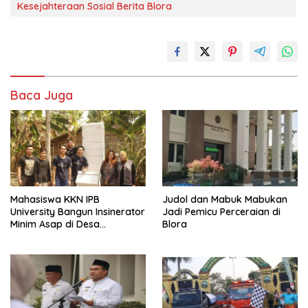
Kesejahteraan Sosial Berita Blora
Baca Juga
Mahasiswa KKN IPB
Judol dan Mabuk Mabukan
University Bangun Insinerator
Jadi Pemicu Perceraian di
Minim Asap di Desa
Blora
Sumberagung Blora, Solusi
Pengelolaan Sampah Ramah
Lingkungan ‎