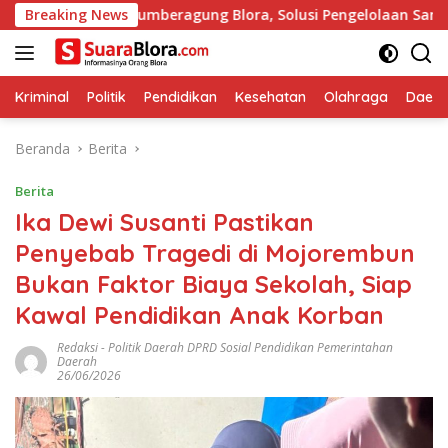
Langsung
esa Sumberagung Blora, Solusi Pengelolaan Sampah Ramah Ling
Breaking News
ke
konten
Kriminal
Politik
Pendidikan
Kesehatan
Olahraga
Daera
Beranda
Berita
Berita
Ika Dewi Susanti Pastikan
Penyebab Tragedi di Mojorembun
Bukan Faktor Biaya Sekolah, Siap
Kawal Pendidikan Anak Korban
Redaksi
-
Politik Daerah DPRD Sosial Pendidikan Pemerintahan
Daerah
26/06/2026