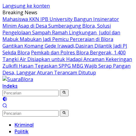
Langsung ke konten
Breaking News
Mahasiswa KKN IPB University Bangun Insinerator
Minim Asap di Desa Sumberagung Blora, Solusi
Pengelolaan Sampah Ramah Lingkungan ‎
Judol dan
Mabuk Mabukan Jadi Pemicu Perceraian di Blora
Gantikan Komang Gede Irawadi,Dasiran Dilantik Jadi PJ
Sekda Blora
Pemkab dan Polres Blora Bergerak, 1.400
Tangki Air Disiapkan untuk Hadapi Ancaman Kekeringan
Zulkifli Hasan Tegaskan SPPG MBG Wajib Serap Pangan
Desa, Langgar Aturan Terancam Ditutup
Indeks
Kriminal
Politik