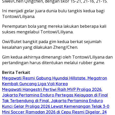
Siwei/Chen Qingchen, dengan skor 15-21, 21-16, 21-15.
Ini menjadi gelar juara dunia bulu tangkis kedua bagi
Tontowi/Liliyana.
Penempatan bola yang mereka lakukan beberapa kali
sukses mengelabui Tontowi/Liliyana.
Owi/Butet bangkit pada gim kedua berkat sejumlah
kesalahan yang dilakukan Zheng/Chen.
Gim kedua akhirnya dimenangi oleh Tontowi/Liliyana dan
pertandingan harus ditentukan melalui rubber game.
Berita Terkait
Megawati Resmi Gabung Hyundai Hillstate, Megatron
Kembali Guncang Liga Voli Korea
Megawati Hangestri Pertiwi Raih MVP Proliga 2026,
Jakarta Pertamina Enduro Pertegas Kejayaan di Final
Tak Terbendung di Final, Jakarta Pertamina Enduro
Kunci Gelar Proliga 2026 Lewat Kemenangan Telak 3-0
‎Mini Soccer Ramadan 2026 di Cepu Resmi Digelar, 24