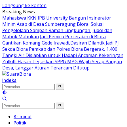
Langsung ke konten
Breaking News
Mahasiswa KKN IPB University Bangun Insinerator
Minim Asap di Desa Sumberagung Blora, Solusi
Pengelolaan Sampah Ramah Lingkungan ‎
Judol dan
Mabuk Mabukan Jadi Pemicu Perceraian di Blora
Gantikan Komang Gede Irawadi,Dasiran Dilantik Jadi PJ
Sekda Blora
Pemkab dan Polres Blora Bergerak, 1.400
Tangki Air Disiapkan untuk Hadapi Ancaman Kekeringan
Zulkifli Hasan Tegaskan SPPG MBG Wajib Serap Pangan
Desa, Langgar Aturan Terancam Ditutup
Indeks
Kriminal
Politik