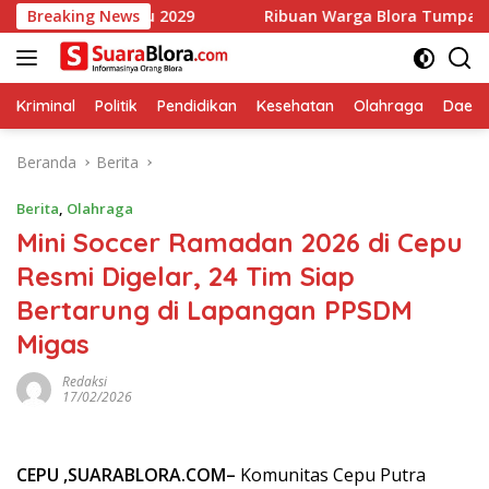
Langsung
 Pemilu 2029
Breaking News
Ribuan Warga Blora Tumpah Ruah Ikuti Jal
ke
konten
Kriminal
Politik
Pendidikan
Kesehatan
Olahraga
Daera
Beranda
Berita
Berita
,
Olahraga
‎Mini Soccer Ramadan 2026 di Cepu
Resmi Digelar, 24 Tim Siap
Bertarung di Lapangan PPSDM
Migas
Redaksi
17/02/2026
CEPU ,SUARABLORA.COM–
Komunitas Cepu Putra