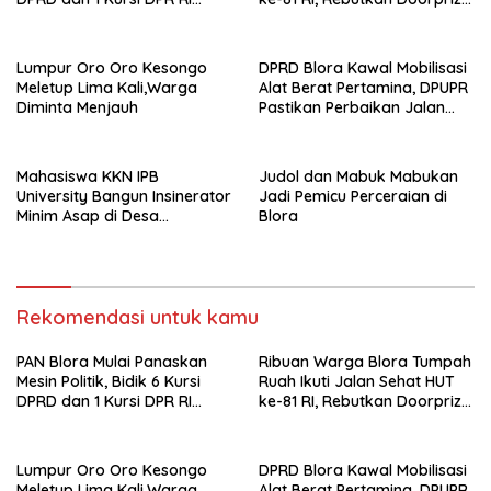
pada Pemilu 2029
hingga Motor
Lumpur Oro Oro Kesongo
DPRD Blora Kawal Mobilisasi
Meletup Lima Kali,Warga
Alat Berat Pertamina, DPUPR
Diminta Menjauh
Pastikan Perbaikan Jalan
dan Jembatan Jadi
Tanggung Jawab
Perusahaan
Mahasiswa KKN IPB
Judol dan Mabuk Mabukan
University Bangun Insinerator
Jadi Pemicu Perceraian di
Minim Asap di Desa
Blora
Sumberagung Blora, Solusi
Pengelolaan Sampah Ramah
Lingkungan ‎
Rekomendasi untuk kamu
‎PAN Blora Mulai Panaskan
Ribuan Warga Blora Tumpah
Mesin Politik, Bidik 6 Kursi
Ruah Ikuti Jalan Sehat HUT
DPRD dan 1 Kursi DPR RI
ke-81 RI, Rebutkan Doorprize
pada Pemilu 2029
hingga Motor
Lumpur Oro Oro Kesongo
DPRD Blora Kawal Mobilisasi
Meletup Lima Kali,Warga
Alat Berat Pertamina, DPUPR