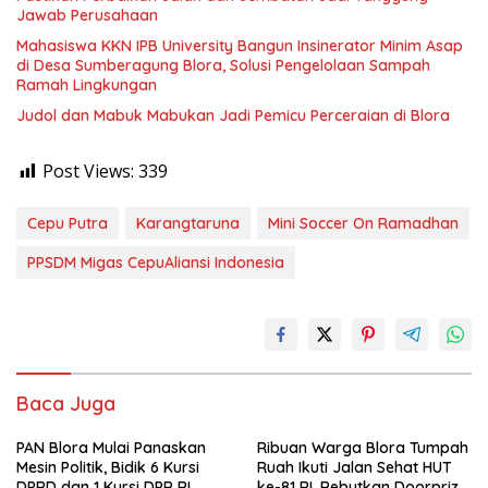
Jawab Perusahaan
Mahasiswa KKN IPB University Bangun Insinerator Minim Asap
di Desa Sumberagung Blora, Solusi Pengelolaan Sampah
Ramah Lingkungan ‎
Judol dan Mabuk Mabukan Jadi Pemicu Perceraian di Blora
Post Views:
339
Cepu Putra
Karangtaruna
Mini Soccer On Ramadhan
PPSDM Migas CepuAliansi Indonesia
Baca Juga
‎PAN Blora Mulai Panaskan
Ribuan Warga Blora Tumpah
Mesin Politik, Bidik 6 Kursi
Ruah Ikuti Jalan Sehat HUT
DPRD dan 1 Kursi DPR RI
ke-81 RI, Rebutkan Doorprize