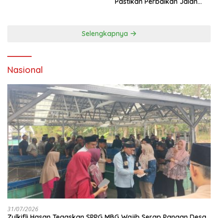
Pastikan Perbaikan Jalan
dan Jembatan Jadi
Tanggung Jawab
Perusahaan
Selengkapnya
Nasional
31/07/2026
Zulkifli Hasan Tegaskan SPPG MBG Wajib Serap Pangan Desa,