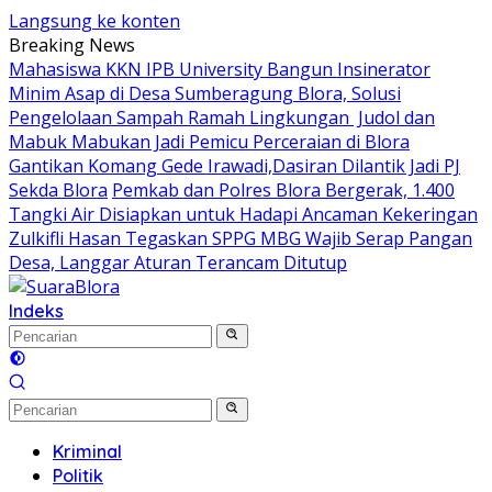
Langsung ke konten
Breaking News
Mahasiswa KKN IPB University Bangun Insinerator
Minim Asap di Desa Sumberagung Blora, Solusi
Pengelolaan Sampah Ramah Lingkungan ‎
Judol dan
Mabuk Mabukan Jadi Pemicu Perceraian di Blora
Gantikan Komang Gede Irawadi,Dasiran Dilantik Jadi PJ
Sekda Blora
Pemkab dan Polres Blora Bergerak, 1.400
Tangki Air Disiapkan untuk Hadapi Ancaman Kekeringan
Zulkifli Hasan Tegaskan SPPG MBG Wajib Serap Pangan
Desa, Langgar Aturan Terancam Ditutup
Indeks
Kriminal
Politik