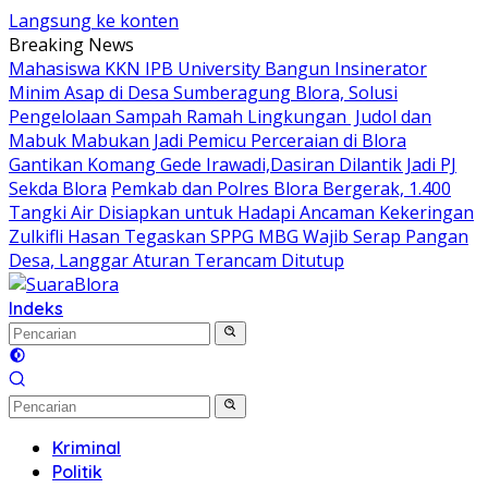
Langsung ke konten
Breaking News
Mahasiswa KKN IPB University Bangun Insinerator
Minim Asap di Desa Sumberagung Blora, Solusi
Pengelolaan Sampah Ramah Lingkungan ‎
Judol dan
Mabuk Mabukan Jadi Pemicu Perceraian di Blora
Gantikan Komang Gede Irawadi,Dasiran Dilantik Jadi PJ
Sekda Blora
Pemkab dan Polres Blora Bergerak, 1.400
Tangki Air Disiapkan untuk Hadapi Ancaman Kekeringan
Zulkifli Hasan Tegaskan SPPG MBG Wajib Serap Pangan
Desa, Langgar Aturan Terancam Ditutup
Indeks
Kriminal
Politik