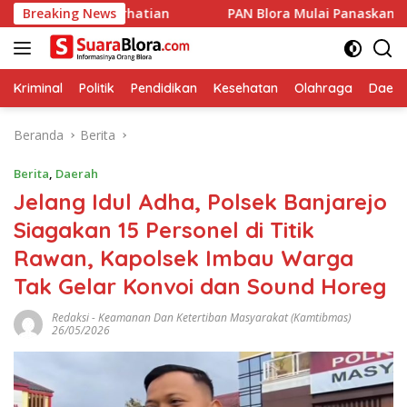
Langsung
Perhatian
Breaking News
‎PAN Blora Mulai Panaskan Mesin Politik, Bidi
ke
konten
Kriminal
Politik
Pendidikan
Kesehatan
Olahraga
Daera
Beranda
Berita
Berita
,
Daerah
Jelang Idul Adha, Polsek Banjarejo
Siagakan 15 Personel di Titik
Rawan, Kapolsek Imbau Warga
Tak Gelar Konvoi dan Sound Horeg
Redaksi
-
Keamanan Dan Ketertiban Masyarakat (Kamtibmas)
26/05/2026