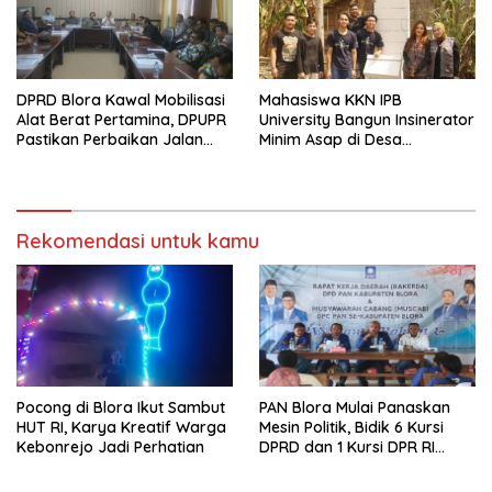
DPRD Blora Kawal Mobilisasi
Mahasiswa KKN IPB
Alat Berat Pertamina, DPUPR
University Bangun Insinerator
Pastikan Perbaikan Jalan
Minim Asap di Desa
dan Jembatan Jadi
Sumberagung Blora, Solusi
Tanggung Jawab
Pengelolaan Sampah Ramah
Perusahaan
Lingkungan ‎
Rekomendasi untuk kamu
‎Pocong di Blora Ikut Sambut
‎PAN Blora Mulai Panaskan
HUT RI, Karya Kreatif Warga
Mesin Politik, Bidik 6 Kursi
Kebonrejo Jadi Perhatian
DPRD dan 1 Kursi DPR RI
pada Pemilu 2029