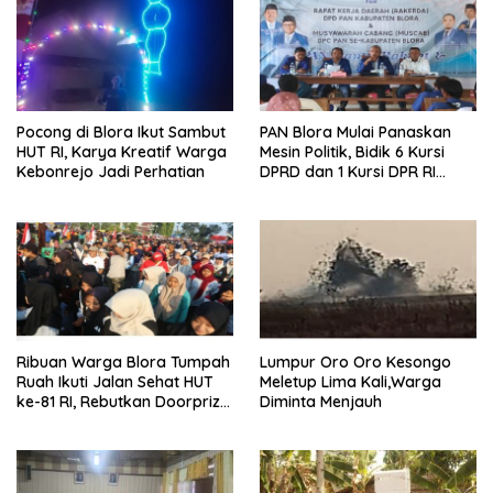
‎Pocong di Blora Ikut Sambut
‎PAN Blora Mulai Panaskan
HUT RI, Karya Kreatif Warga
Mesin Politik, Bidik 6 Kursi
Kebonrejo Jadi Perhatian
DPRD dan 1 Kursi DPR RI
pada Pemilu 2029
Ribuan Warga Blora Tumpah
Lumpur Oro Oro Kesongo
Ruah Ikuti Jalan Sehat HUT
Meletup Lima Kali,Warga
ke-81 RI, Rebutkan Doorprize
Diminta Menjauh
hingga Motor