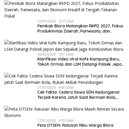
Mangkunegaran
22/01/2026
577 Lihat
‎Pemkab Blora Matangkan RKPD 2027, Fokus
Produktivitas Daerah, Pariwisata, dan
Ekonomi Kreatif di Tengah Tekanan Fiskal
06/02/2026
537 Lihat
‎Klarifikasi Video Viral Kafe Kampung Baru,
Tokoh Ormas dan LSM Datangi Polsek Jepon
dan Sepakat Jaga Kondusivitas Blora
21/01/2026
448 Lihat
Cek Fakta: Cedera Siswa SDN Kedungjenar
Terjadi Karena Jatuh Saat Bermain Bola,
Bukan Akibat Perundungan ‎
17/01/2026
410 Lihat
‎Peta DTSEN: Ratusan Ribu Warga Blora