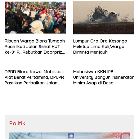
Ribuan Warga Blora Tumpah
Lumpur Oro Oro Kesongo
Ruah Ikuti Jalan Sehat HUT
Meletup Lima Kali,Warga
ke-81 RI, Rebutkan Doorprize
Diminta Menjauh
hingga Motor
DPRD Blora Kawal Mobilisasi
Mahasiswa KKN IPB
Alat Berat Pertamina, DPUPR
University Bangun Insinerator
Pastikan Perbaikan Jalan
Minim Asap di Desa
dan Jembatan Jadi
Sumberagung Blora, Solusi
Tanggung Jawab
Pengelolaan Sampah Ramah
Perusahaan
Lingkungan ‎
Politik