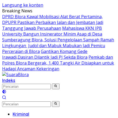
Langsung ke konten
Breaking News
DPRD Blora Kawal Mobilisasi Alat Berat Pertamina,
DPUPR Pastikan Perbaikan Jalan dan Jembatan Jadi
Tanggung Jawab Perusahaan
Mahasiswa KKN IPB
University Bangun Insinerator Minim Asap di Desa
Sumberagung Blora, Solusi Pengelolaan Sampah Ramah
Lingkungan ‎
Judol dan Mabuk Mabukan Jadi Pemicu
Perceraian di Blora
Gantikan Komang Gede
Irawadi,Dasiran Dilantik Jadi PJ Sekda Blora
Pemkab dan
Polres Blora Bergerak, 1.400 Tangki Air Disiapkan untuk
Hadapi Ancaman Kekeringan
Indeks
Kriminal