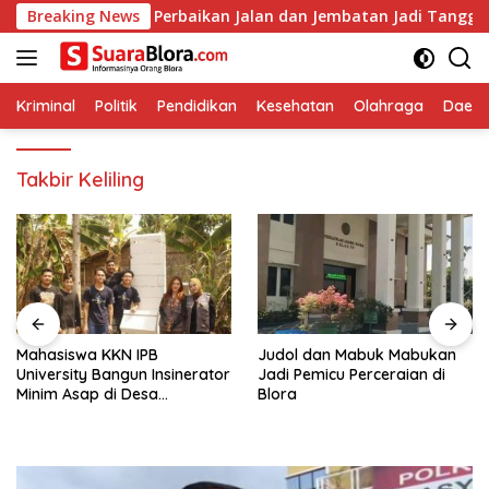
Langsung
R Pastikan Perbaikan Jalan dan Jembatan Jadi Tanggung Jawab 
Breaking News
ke
konten
Kriminal
Politik
Pendidikan
Kesehatan
Olahraga
Daera
Takbir Keliling
Mahasiswa KKN IPB
Judol dan Mabuk Mabukan
University Bangun Insinerator
Jadi Pemicu Perceraian di
Minim Asap di Desa
Blora
Sumberagung Blora, Solusi
Pengelolaan Sampah Ramah
Lingkungan ‎