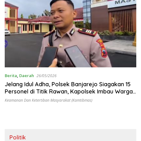
Berita
,
Daerah
26/05/2026
Jelang Idul Adha, Polsek Banjarejo Siagakan 15
Personel di Titik Rawan, Kapolsek Imbau Warga
Tak Gelar Konvoi dan Sound Horeg
Keamanan Dan Ketertiban Masyarakat (Kamtibmas)
Politik