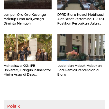
Lumpur Oro Oro Kesongo
DPRD Blora Kawal Mobilisasi
Meletup Lima Kali,Warga
Alat Berat Pertamina, DPUPR
Diminta Menjauh
Pastikan Perbaikan Jalan
dan Jembatan Jadi
Tanggung Jawab
Perusahaan
Mahasiswa KKN IPB
Judol dan Mabuk Mabukan
University Bangun Insinerator
Jadi Pemicu Perceraian di
Minim Asap di Desa
Blora
Sumberagung Blora, Solusi
Pengelolaan Sampah Ramah
Lingkungan ‎
Politik