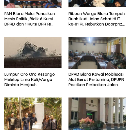
‎PAN Blora Mulai Panaskan
Ribuan Warga Blora Tumpah
Mesin Politik, Bidik 6 Kursi
Ruah Ikuti Jalan Sehat HUT
DPRD dan 1 Kursi DPR RI
ke-81 RI, Rebutkan Doorprize
pada Pemilu 2029
hingga Motor
Lumpur Oro Oro Kesongo
DPRD Blora Kawal Mobilisasi
Meletup Lima Kali,Warga
Alat Berat Pertamina, DPUPR
Diminta Menjauh
Pastikan Perbaikan Jalan
dan Jembatan Jadi
Tanggung Jawab
Perusahaan