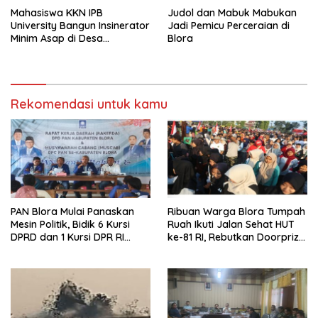
Mahasiswa KKN IPB
Judol dan Mabuk Mabukan
University Bangun Insinerator
Jadi Pemicu Perceraian di
Minim Asap di Desa
Blora
Sumberagung Blora, Solusi
Pengelolaan Sampah Ramah
Lingkungan ‎
Rekomendasi untuk kamu
‎PAN Blora Mulai Panaskan
Ribuan Warga Blora Tumpah
Mesin Politik, Bidik 6 Kursi
Ruah Ikuti Jalan Sehat HUT
DPRD dan 1 Kursi DPR RI
ke-81 RI, Rebutkan Doorprize
pada Pemilu 2029
hingga Motor