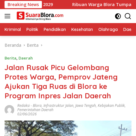
Langsung
u 2029
Breaking News
Ribuan Warga Blora Tumpah Ruah Ikuti Jalan Seh
ke
konten
Kriminal
Politik
Pendidikan
Kesehatan
Olahraga
Daera
Beranda
Berita
Berita
,
Daerah
Jalan Rusak Picu Gelombang
Protes Warga, Pemprov Jateng
Ajukan Tiga Ruas di Blora ke
Program Inpres Jalan Daerah
Redaksi
-
Blora
,
Infrastruktur Jalan
,
Jawa Tengah
,
Kebijakan Publik
,
Pemerintahan Daerah
02/06/2026