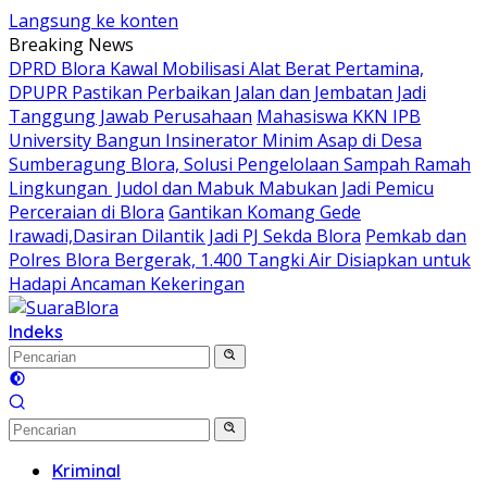
Langsung ke konten
Breaking News
DPRD Blora Kawal Mobilisasi Alat Berat Pertamina,
DPUPR Pastikan Perbaikan Jalan dan Jembatan Jadi
Tanggung Jawab Perusahaan
Mahasiswa KKN IPB
University Bangun Insinerator Minim Asap di Desa
Sumberagung Blora, Solusi Pengelolaan Sampah Ramah
Lingkungan ‎
Judol dan Mabuk Mabukan Jadi Pemicu
Perceraian di Blora
Gantikan Komang Gede
Irawadi,Dasiran Dilantik Jadi PJ Sekda Blora
Pemkab dan
Polres Blora Bergerak, 1.400 Tangki Air Disiapkan untuk
Hadapi Ancaman Kekeringan
Indeks
Kriminal