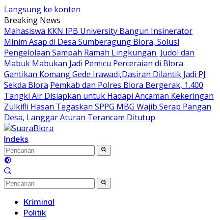
Langsung ke konten
Breaking News
Mahasiswa KKN IPB University Bangun Insinerator
Minim Asap di Desa Sumberagung Blora, Solusi
Pengelolaan Sampah Ramah Lingkungan ‎
Judol dan
Mabuk Mabukan Jadi Pemicu Perceraian di Blora
Gantikan Komang Gede Irawadi,Dasiran Dilantik Jadi PJ
Sekda Blora
Pemkab dan Polres Blora Bergerak, 1.400
Tangki Air Disiapkan untuk Hadapi Ancaman Kekeringan
Zulkifli Hasan Tegaskan SPPG MBG Wajib Serap Pangan
Desa, Langgar Aturan Terancam Ditutup
Indeks
Kriminal
Politik