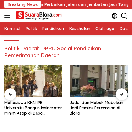
Langsung
UPR Pastikan Perbaikan Jalan dan Jembatan Jadi Tanggung Jawa
Breaking News
ke
konten
Kriminal
Politik
Pendidikan
Kesehatan
Olahraga
Daera
Politik Daerah DPRD Sosial Pendidikan
Pemerintahan Daerah
Mahasiswa KKN IPB
Judol dan Mabuk Mabukan
University Bangun Insinerator
Jadi Pemicu Perceraian di
Minim Asap di Desa
Blora
Sumberagung Blora, Solusi
Pengelolaan Sampah Ramah
Lingkungan ‎