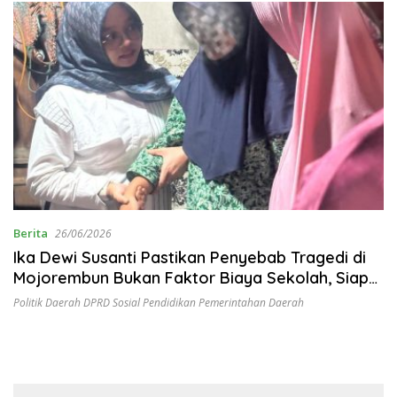
Berita
26/06/2026
Ika Dewi Susanti Pastikan Penyebab Tragedi di
Mojorembun Bukan Faktor Biaya Sekolah, Siap
Kawal Pendidikan Anak Korban
Politik Daerah DPRD Sosial Pendidikan Pemerintahan Daerah