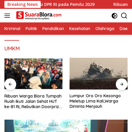
Langsung
dan 1 Kursi DPR RI pada Pemilu 2029
Breaking News
Ribuan Warga Blora
ke
konten
Kriminal
Politik
Pendidikan
Kesehatan
Olahraga
Daera
UMKM
Lumpur Oro Oro Kesongo
Ribuan Warga Blora Tumpah
Meletup Lima Kali,Warga
Ruah Ikuti Jalan Sehat HUT
Diminta Menjauh
ke-81 RI, Rebutkan Doorprize
hingga Motor