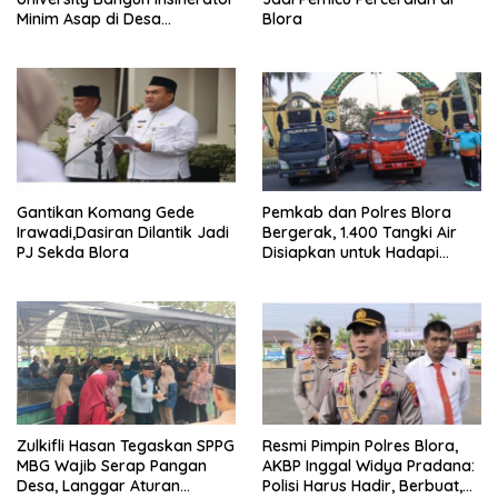
Minim Asap di Desa
Blora
Sumberagung Blora, Solusi
Pengelolaan Sampah Ramah
Lingkungan ‎
Gantikan Komang Gede
Pemkab dan Polres Blora
Irawadi,Dasiran Dilantik Jadi
Bergerak, 1.400 Tangki Air
PJ Sekda Blora
Disiapkan untuk Hadapi
Ancaman Kekeringan
Zulkifli Hasan Tegaskan SPPG
Resmi Pimpin Polres Blora,
MBG Wajib Serap Pangan
AKBP Inggal Widya Pradana:
Desa, Langgar Aturan
Polisi Harus Hadir, Berbuat,