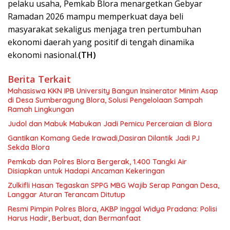
pelaku usaha, Pemkab Blora menargetkan Gebyar
Ramadan 2026 mampu memperkuat daya beli
masyarakat sekaligus menjaga tren pertumbuhan
ekonomi daerah yang positif di tengah dinamika
ekonomi nasional.
(TH)
Berita Terkait
Mahasiswa KKN IPB University Bangun Insinerator Minim Asap
di Desa Sumberagung Blora, Solusi Pengelolaan Sampah
Ramah Lingkungan ‎
Judol dan Mabuk Mabukan Jadi Pemicu Perceraian di Blora
Gantikan Komang Gede Irawadi,Dasiran Dilantik Jadi PJ
Sekda Blora
Pemkab dan Polres Blora Bergerak, 1.400 Tangki Air
Disiapkan untuk Hadapi Ancaman Kekeringan
Zulkifli Hasan Tegaskan SPPG MBG Wajib Serap Pangan Desa,
Langgar Aturan Terancam Ditutup
Resmi Pimpin Polres Blora, AKBP Inggal Widya Pradana: Polisi
Harus Hadir, Berbuat, dan Bermanfaat