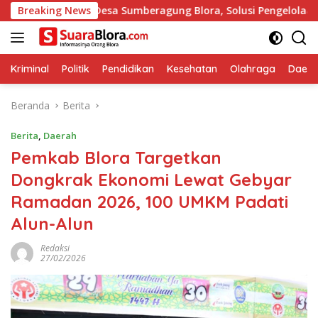
Langsung
di Desa Sumberagung Blora, Solusi Pengelolaan Sampah Ramah 
Breaking News
ke
konten
Kriminal
Politik
Pendidikan
Kesehatan
Olahraga
Daera
Beranda
Berita
Berita
,
Daerah
‎Pemkab Blora Targetkan
Dongkrak Ekonomi Lewat Gebyar
Ramadan 2026, 100 UMKM Padati
Alun-Alun
Redaksi
27/02/2026