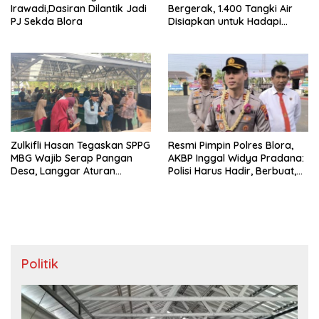
Irawadi,Dasiran Dilantik Jadi
Bergerak, 1.400 Tangki Air
PJ Sekda Blora
Disiapkan untuk Hadapi
Ancaman Kekeringan
Zulkifli Hasan Tegaskan SPPG
Resmi Pimpin Polres Blora,
MBG Wajib Serap Pangan
AKBP Inggal Widya Pradana:
Desa, Langgar Aturan
Polisi Harus Hadir, Berbuat,
Terancam Ditutup
dan Bermanfaat
Politik