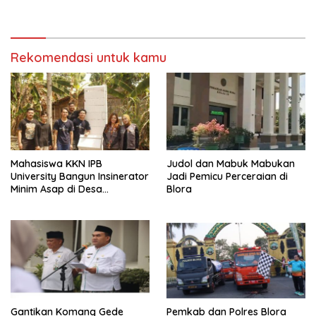
Terancam Ditutup
dan Bermanfaat
Rekomendasi untuk kamu
Mahasiswa KKN IPB
Judol dan Mabuk Mabukan
University Bangun Insinerator
Jadi Pemicu Perceraian di
Minim Asap di Desa
Blora
Sumberagung Blora, Solusi
Pengelolaan Sampah Ramah
Lingkungan ‎
Gantikan Komang Gede
Pemkab dan Polres Blora