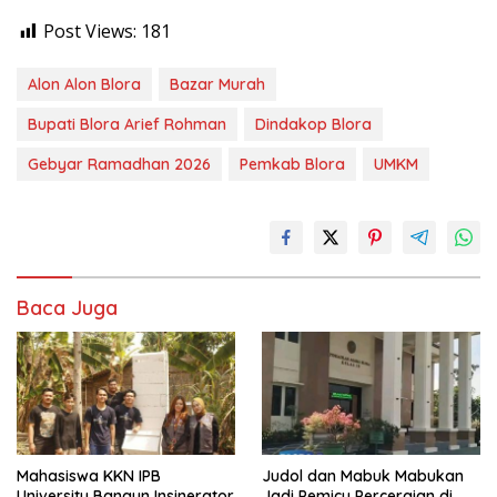
Post Views:
181
Alon Alon Blora
Bazar Murah
Bupati Blora Arief Rohman
Dindakop Blora
Gebyar Ramadhan 2026
Pemkab Blora
UMKM
Baca Juga
Mahasiswa KKN IPB
Judol dan Mabuk Mabukan
University Bangun Insinerator
Jadi Pemicu Perceraian di