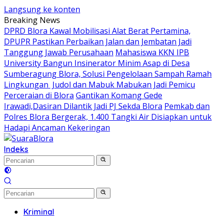
Langsung ke konten
Breaking News
DPRD Blora Kawal Mobilisasi Alat Berat Pertamina,
DPUPR Pastikan Perbaikan Jalan dan Jembatan Jadi
Tanggung Jawab Perusahaan
Mahasiswa KKN IPB
University Bangun Insinerator Minim Asap di Desa
Sumberagung Blora, Solusi Pengelolaan Sampah Ramah
Lingkungan ‎
Judol dan Mabuk Mabukan Jadi Pemicu
Perceraian di Blora
Gantikan Komang Gede
Irawadi,Dasiran Dilantik Jadi PJ Sekda Blora
Pemkab dan
Polres Blora Bergerak, 1.400 Tangki Air Disiapkan untuk
Hadapi Ancaman Kekeringan
Indeks
Kriminal