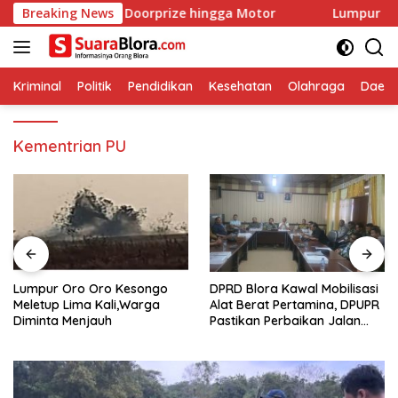
Langsung
ebutkan Doorprize hingga Motor
Breaking News
Lumpur Oro Oro Keson
ke
konten
Kriminal
Politik
Pendidikan
Kesehatan
Olahraga
Daera
Kementrian PU
Lumpur Oro Oro Kesongo
DPRD Blora Kawal Mobilisasi
Meletup Lima Kali,Warga
Alat Berat Pertamina, DPUPR
Diminta Menjauh
Pastikan Perbaikan Jalan
dan Jembatan Jadi
Tanggung Jawab
Perusahaan