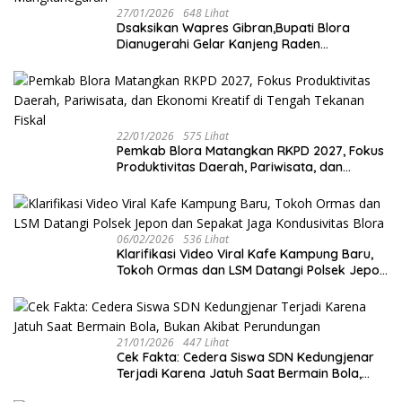
27/01/2026
648 Lihat
‎Dsaksikan Wapres Gibran,Bupati Blora
Dianugerahi Gelar Kanjeng Raden
Tumenggung oleh Mangkunegoro X di Pura
Mangkunegaran
22/01/2026
575 Lihat
‎Pemkab Blora Matangkan RKPD 2027, Fokus
Produktivitas Daerah, Pariwisata, dan
Ekonomi Kreatif di Tengah Tekanan Fiskal
06/02/2026
536 Lihat
‎Klarifikasi Video Viral Kafe Kampung Baru,
Tokoh Ormas dan LSM Datangi Polsek Jepon
dan Sepakat Jaga Kondusivitas Blora
21/01/2026
447 Lihat
Cek Fakta: Cedera Siswa SDN Kedungjenar
Terjadi Karena Jatuh Saat Bermain Bola,
Bukan Akibat Perundungan ‎