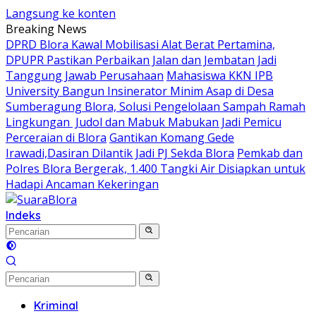
Langsung ke konten
Breaking News
DPRD Blora Kawal Mobilisasi Alat Berat Pertamina,
DPUPR Pastikan Perbaikan Jalan dan Jembatan Jadi
Tanggung Jawab Perusahaan
Mahasiswa KKN IPB
University Bangun Insinerator Minim Asap di Desa
Sumberagung Blora, Solusi Pengelolaan Sampah Ramah
Lingkungan ‎
Judol dan Mabuk Mabukan Jadi Pemicu
Perceraian di Blora
Gantikan Komang Gede
Irawadi,Dasiran Dilantik Jadi PJ Sekda Blora
Pemkab dan
Polres Blora Bergerak, 1.400 Tangki Air Disiapkan untuk
Hadapi Ancaman Kekeringan
Indeks
Kriminal