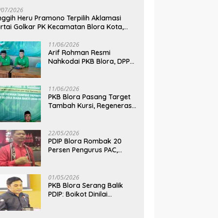
pkan untuk Hadapi
Po
/07/2026
man Kekeringan
B
nggih Heru Pramono Terpilih Aklamasi
rtai Golkar PK Kecamatan Blora Kota,
dik Dua Kursi DPRD pada Pemilu 2029
11/06/2026
Arif Rohman Resmi
Nahkodai PKB Blora, DPP
Tetapkan Bupati Blora
Pimpin Partai hingga 2031
11/06/2026
PKB Blora Pasang Target
Tambah Kursi, Regenerasi
Kepemimpinan Jadi Kunci
Pilih Arif Rohman
22/05/2026
PDIP Blora Rombak 20
Persen Pengurus PAC,
Belum Bidik Pilkada 2029
dan Pasang Target Rebut
Kursi Ketua DPRD
01/05/2026
PKB Blora Serang Balik
PDIP: Boikot Dinilai
Tendensius, Tuduhan ke
Ketua DPRD Disebut