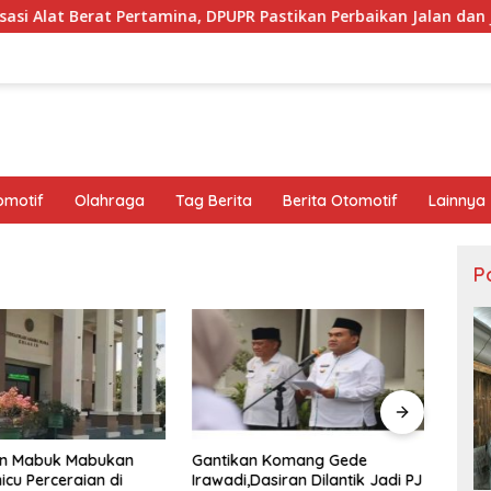
tamina, DPUPR Pastikan Perbaikan Jalan dan Jembatan Jadi Tan
omotif
Olahraga
Tag Berita
Berita Otomotif
Lainnya
Po
an Mabuk Mabukan
Gantikan Komang Gede
Pemk
icu Perceraian di
Irawadi,Dasiran Dilantik Jadi PJ
Berge