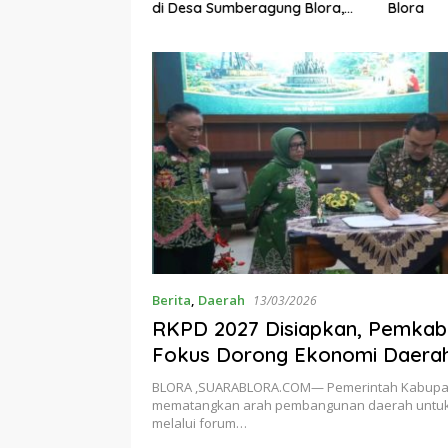
di Desa Sumberagung Blora,
Blora
adi Tanggung
Solusi Pengelolaan Sampah
sahaan
Ramah Lingkungan ‎
Berita
,
Daerah
13/03/2026
‎RKPD 2027 Disiapkan, Pemkab
Fokus Dorong Ekonomi Daera
Pariwisata, Pertanian, dan UM
BLORA ,SUARABLORA.COM— Pemerintah Kabupat
mematangkan arah pembangunan daerah untuk
melalui forum…