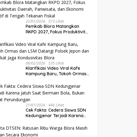
Raden Tumenggung oleh
Mangkunegoro X di Pura
Mangkunegaran
22/01/2026
573 Lihat
‎Pemkab Blora Matangkan
RKPD 2027, Fokus Produktivitas
Daerah, Pariwisata, dan
Ekonomi Kreatif di Tengah
Tekanan Fiskal
06/02/2026
535 Lihat
‎Klarifikasi Video Viral Kafe
Kampung Baru, Tokoh Ormas
dan LSM Datangi Polsek Jepon
dan Sepakat Jaga
Kondusivitas Blora
21/01/2026
446 Lihat
Cek Fakta: Cedera Siswa SDN
Kedungjenar Terjadi Karena
Jatuh Saat Bermain Bola,
Bukan Akibat Perundungan ‎