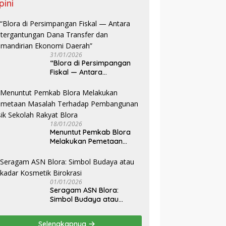
pini
31/01/2026
‎“Blora di Persimpangan
Fiskal — Antara
Ketergantungan Dana
Transfer dan Kemandirian
Ekonomi Daerah”
18/01/2026
‎Menuntut Pemkab Blora
Melakukan Pemetaan
Masalah Terhadap
Pembangunan Fisik
Sekolah Rakyat Blora
01/01/2026
‎Seragam ASN Blora:
Simbol Budaya atau
Sekadar Kosmetik
Birokrasi
Selengkapnya