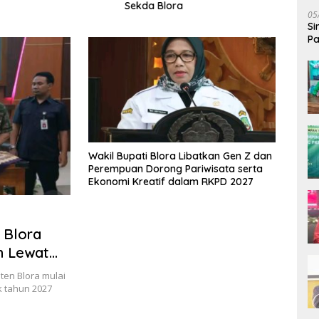
Sekda Blora
Disia
05
Anca
Si
Pa
Bi
‎Wakil Bupati Blora Libatkan Gen Z dan
Perempuan Dorong Pariwisata serta
Ekonomi Kreatif dalam RKPD 2027
 Blora
h Lewat
KM
en Blora mulai
 tahun 2027