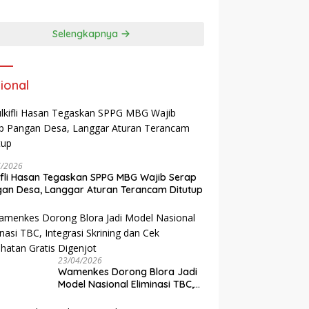
 di Desa
Blora
eragung Blora,
si Pengelolaan
Selengkapnya
pah Ramah
kungan ‎
ional
7/2026
ifli Hasan Tegaskan SPPG MBG Wajib Serap
an Desa, Langgar Aturan Terancam Ditutup
23/04/2026
Wamenkes Dorong Blora Jadi
Model Nasional Eliminasi TBC,
Integrasi Skrining dan Cek
Kesehatan Gratis Digenjot