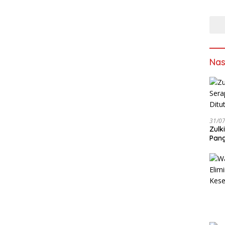
Asap
Sumb
Solu
Sam
Ling
Nas
31/0
Zulk
Pang