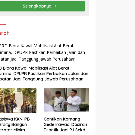
“Pembunuhan Karakter”
Selengkapnya
erah
 Blora Kawal Mobilisasi Alat Berat
amina, DPUPR Pastikan Perbaikan Jalan dan
batan Jadi Tanggung Jawab Perusahaan
siswa KKN IPB
Gantikan Komang
ersity Bangun
Gede Irawadi,Dasiran
nerator Minim
Dilantik Jadi PJ Sekda