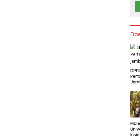
Da
DPRD
Pert
Jem
Maha
Univ
Insi