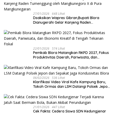
27/01/2026
648 Lihat
‎Dsaksikan Wapres Gibran,Bupati Blora
Dianugerahi Gelar Kanjeng Raden
Tumenggung oleh Mangkunegoro X di Pura
Mangkunegaran
22/01/2026
574 Lihat
‎Pemkab Blora Matangkan RKPD 2027, Fokus
Produktivitas Daerah, Pariwisata, dan
Ekonomi Kreatif di Tengah Tekanan Fiskal
06/02/2026
536 Lihat
‎Klarifikasi Video Viral Kafe Kampung Baru,
Tokoh Ormas dan LSM Datangi Polsek Jepon
dan Sepakat Jaga Kondusivitas Blora
21/01/2026
447 Lihat
Cek Fakta: Cedera Siswa SDN Kedungjenar