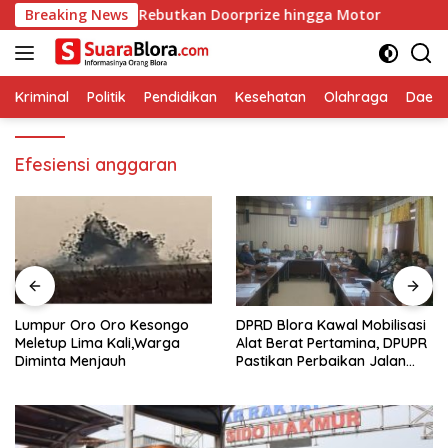
Langsung
 ke-81 RI, Rebutkan Doorprize hingga Motor
Breaking News
Lumpur Or
ke
konten
Kriminal
Politik
Pendidikan
Kesehatan
Olahraga
Daera
Efesiensi anggaran
Lumpur Oro Oro Kesongo
DPRD Blora Kawal Mobilisasi
Meletup Lima Kali,Warga
Alat Berat Pertamina, DPUPR
Diminta Menjauh
Pastikan Perbaikan Jalan
dan Jembatan Jadi
Tanggung Jawab
Perusahaan