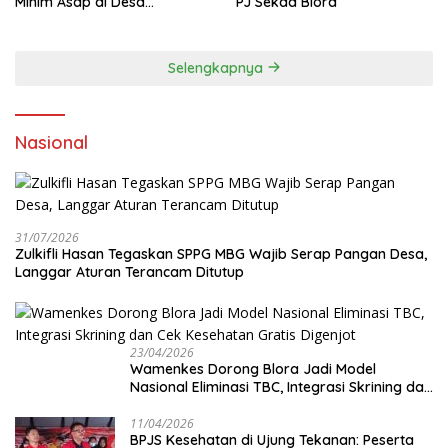
Minim Asap di Desa
PJ Sekda Blora
Sumberagung Blora, Solusi
Pengelolaan Sampah Ramah
Lingkungan ‎
Selengkapnya
Nasional
31/07/2026
Zulkifli Hasan Tegaskan SPPG MBG Wajib Serap Pangan Desa,
Langgar Aturan Terancam Ditutup
23/04/2026
Wamenkes Dorong Blora Jadi Model
Nasional Eliminasi TBC, Integrasi Skrining dan
Cek Kesehatan Gratis Digenjot
11/04/2026
BPJS Kesehatan di Ujung Tekanan: Peserta