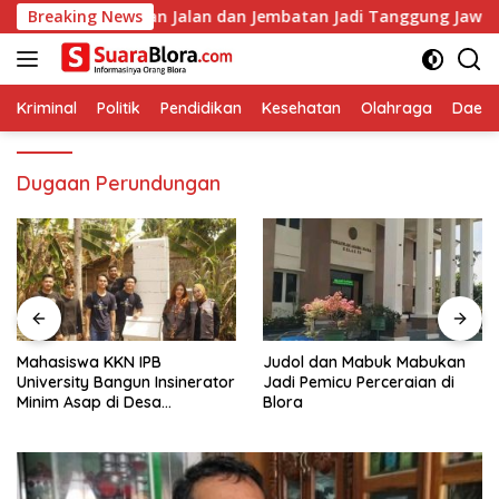
Langsung
n Perbaikan Jalan dan Jembatan Jadi Tanggung Jawab Perusaha
Breaking News
ke
konten
Kriminal
Politik
Pendidikan
Kesehatan
Olahraga
Daera
Dugaan Perundungan
Mahasiswa KKN IPB
Judol dan Mabuk Mabukan
University Bangun Insinerator
Jadi Pemicu Perceraian di
Minim Asap di Desa
Blora
Sumberagung Blora, Solusi
Pengelolaan Sampah Ramah
Lingkungan ‎