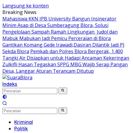
Langsung ke konten
Breaking News
Mahasiswa KKN IPB University Bangun Insinerator
Minim Asap di Desa Sumberagung Blora, Solusi
Pengelolaan Sampah Ramah Lingkungan ‎
Judol dan
Mabuk Mabukan Jadi Pemicu Perceraian di Blora
Gantikan Komang Gede Irawadi,Dasiran Dilantik Jadi PJ
Sekda Blora
Pemkab dan Polres Blora Bergerak, 1.400
Tangki Air Disiapkan untuk Hadapi Ancaman Kekeringan
Zulkifli Hasan Tegaskan SPPG MBG Wajib Serap Pangan
Desa, Langgar Aturan Terancam Ditutup
Indeks
Kriminal
Politik