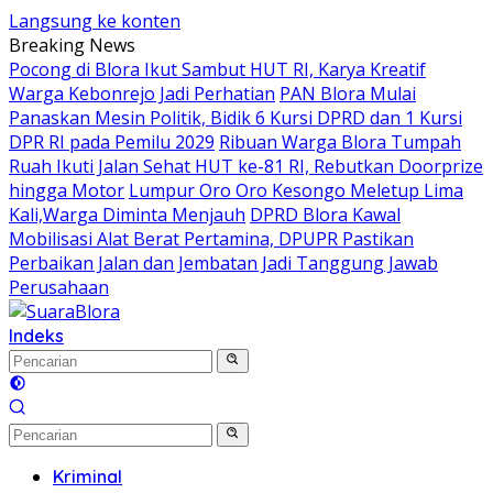
Langsung ke konten
Breaking News
‎Pocong di Blora Ikut Sambut HUT RI, Karya Kreatif
Warga Kebonrejo Jadi Perhatian
‎PAN Blora Mulai
Panaskan Mesin Politik, Bidik 6 Kursi DPRD dan 1 Kursi
DPR RI pada Pemilu 2029
Ribuan Warga Blora Tumpah
Ruah Ikuti Jalan Sehat HUT ke-81 RI, Rebutkan Doorprize
hingga Motor
Lumpur Oro Oro Kesongo Meletup Lima
Kali,Warga Diminta Menjauh
DPRD Blora Kawal
Mobilisasi Alat Berat Pertamina, DPUPR Pastikan
Perbaikan Jalan dan Jembatan Jadi Tanggung Jawab
Perusahaan
Indeks
Kriminal