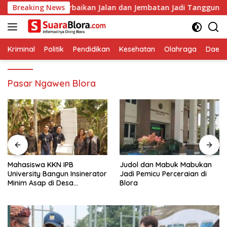
Langsung
Pastikan Perbaikan Jalan dan Jembatan Jadi Tanggung Jawab Pe
Breaking News
ke
konten
Kriminal
Politik
Pendidikan
Kesehatan
Olahraga
Daera
Pasar Ngawen Blora
Mahasiswa KKN IPB
Judol dan Mabuk Mabukan
University Bangun Insinerator
Jadi Pemicu Perceraian di
Minim Asap di Desa
Blora
Sumberagung Blora, Solusi
Pengelolaan Sampah Ramah
Lingkungan ‎