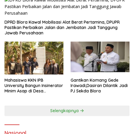
DPRD Blora Kawal Mobilisasi Alat Berat Pertamina, DPUPR
Pastikan Perbaikan Jalan dan Jembatan Jadi Tanggung
Jawab Perusahaan
Mahasiswa KKN IPB
Gantikan Komang Gede
University Bangun Insinerator
Irawadi,Dasiran Dilantik Jadi
Minim Asap di Desa
PJ Sekda Blora
Sumberagung Blora, Solusi
Pengelolaan Sampah Ramah
Lingkungan ‎
Selengkapnya
Nasional