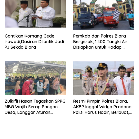
Gantikan Komang Gede
Pemkab dan Polres Blora
Irawadi,Dasiran Dilantik Jadi
Bergerak, 1.400 Tangki Air
PJ Sekda Blora
Disiapkan untuk Hadapi
Ancaman Kekeringan
Zulkifli Hasan Tegaskan SPPG
Resmi Pimpin Polres Blora,
MBG Wajib Serap Pangan
AKBP Inggal Widya Pradana:
Desa, Langgar Aturan
Polisi Harus Hadir, Berbuat,
Terancam Ditutup
dan Bermanfaat