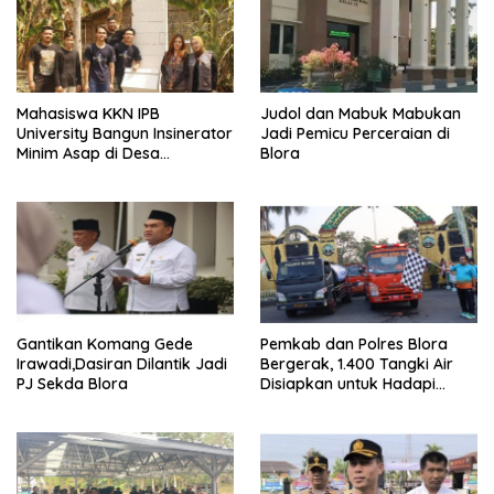
Mahasiswa KKN IPB
Judol dan Mabuk Mabukan
University Bangun Insinerator
Jadi Pemicu Perceraian di
Minim Asap di Desa
Blora
Sumberagung Blora, Solusi
Pengelolaan Sampah Ramah
Lingkungan ‎
Gantikan Komang Gede
Pemkab dan Polres Blora
Irawadi,Dasiran Dilantik Jadi
Bergerak, 1.400 Tangki Air
PJ Sekda Blora
Disiapkan untuk Hadapi
Ancaman Kekeringan