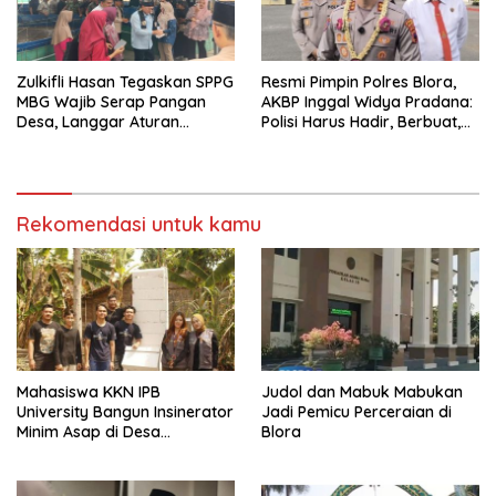
Zulkifli Hasan Tegaskan SPPG
Resmi Pimpin Polres Blora,
MBG Wajib Serap Pangan
AKBP Inggal Widya Pradana:
Desa, Langgar Aturan
Polisi Harus Hadir, Berbuat,
Terancam Ditutup
dan Bermanfaat
Rekomendasi untuk kamu
Mahasiswa KKN IPB
Judol dan Mabuk Mabukan
University Bangun Insinerator
Jadi Pemicu Perceraian di
Minim Asap di Desa
Blora
Sumberagung Blora, Solusi
Pengelolaan Sampah Ramah
Lingkungan ‎