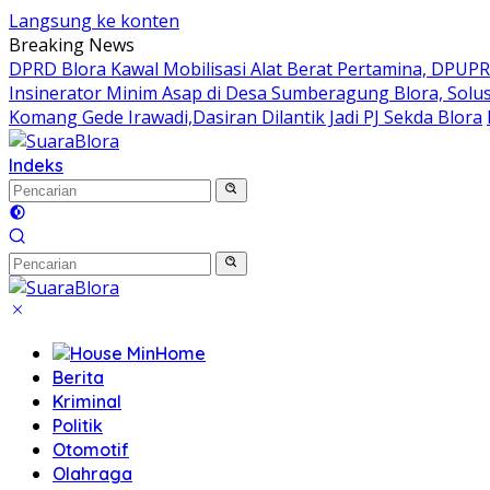
Langsung ke konten
Breaking News
DPRD Blora Kawal Mobilisasi Alat Berat Pertamina, DPUP
Insinerator Minim Asap di Desa Sumberagung Blora, Solu
Komang Gede Irawadi,Dasiran Dilantik Jadi PJ Sekda Blora
Indeks
Home
Berita
Kriminal
Politik
Otomotif
Olahraga