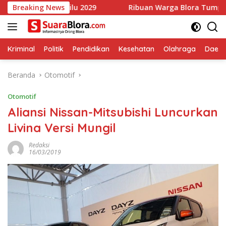
Langsung
 Pemilu 2029
Breaking News
Ribuan Warga Blora Tumpah Ruah Ikuti Jal
ke
konten
Kriminal
Politik
Pendidikan
Kesehatan
Olahraga
Daera
Beranda
Otomotif
Otomotif
Aliansi Nissan-Mitsubishi Luncurkan
Livina Versi Mungil
Redaksi
16/03/2019