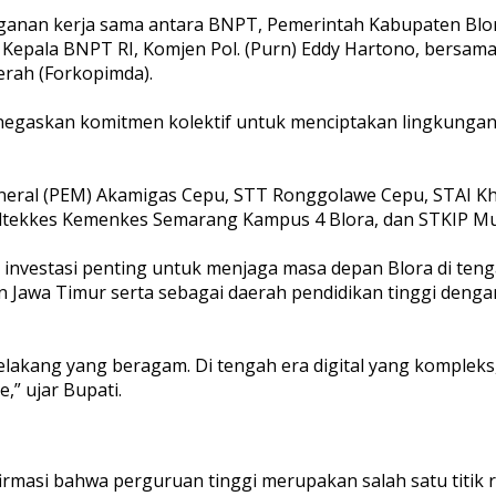
anan kerja sama antara BNPT, Pemerintah Kabupaten Blora
epala BNPT RI, Komjen Pol. (Purn) Eddy Hartono, bersama j
erah (Forkopimda).
egaskan komitmen kolektif untuk menciptakan lingkungan 
 Mineral (PEM) Akamigas Cepu, STT Ronggolawe Cepu, STAI 
oltekkes Kemenkes Semarang Kampus 4 Blora, dan STKIP M
i investasi penting untuk menjaga masa depan Blora di ten
n Jawa Timur serta sebagai daerah pendidikan tinggi deng
elakang yang beragam. Di tengah era digital yang kompleks
” ujar Bupati.
firmasi bahwa perguruan tinggi merupakan salah satu titik