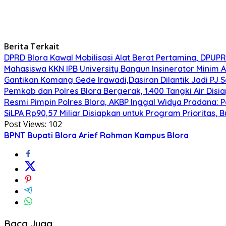
Berita Terkait
DPRD Blora Kawal Mobilisasi Alat Berat Pertamina, DPU
Mahasiswa KKN IPB University Bangun Insinerator Minim
Gantikan Komang Gede Irawadi,Dasiran Dilantik Jadi PJ 
Pemkab dan Polres Blora Bergerak, 1.400 Tangki Air Di
Resmi Pimpin Polres Blora, AKBP Inggal Widya Pradana: P
SiLPA Rp90,57 Miliar Disiapkan untuk Program Prioritas, 
Post Views:
102
BPNT
Bupati Blora Arief Rohman
Kampus Blora
Baca Juga