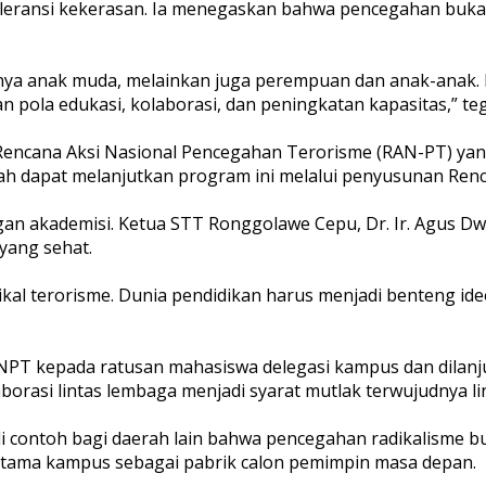
toleransi kekerasan. Ia menegaskan bahwa pencegahan bu
hanya anak muda, melainkan juga perempuan dan anak-anak
gan pola edukasi, kolaborasi, dan peningkatan kapasitas,” te
 Rencana Aksi Nasional Pencegahan Terorisme (RAN-PT) ya
ah dapat melanjutkan program ini melalui penyusunan Renc
angan akademisi. Ketua STT Ronggolawe Cepu, Dr. Ir. Agus D
ang sehat.
ikal terorisme. Dunia pendidikan harus menjadi benteng ide
 BNPT kepada ratusan mahasiswa delegasi kampus dan dilan
orasi lintas lembaga menjadi syarat mutlak terwujudnya l
jadi contoh bagi daerah lain bahwa pencegahan radikalisme
tama kampus sebagai pabrik calon pemimpin masa depan.