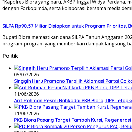
“Kapolres Blora yang baru, AKBP Inggal Widya Perdana, 
dengan Forkopimda, serta kolaborasi bersama media demi
SiLPA Rp90,57 Miliar Disiapkan untuk Program Prioritas, 
Bupati Blora memastikan dana SiLPA Tahun Anggaran 2025
program-program yang memberikan dampak langsung bag
Politik
05/07/2026
Singgih Heru Pramono Terpilih Aklamasi Partai Golk
11/06/2026
Arif Rohman Resmi Nahkodai PKB Blora, DPP Tetapka
11/06/2026
PKB Blora Pasang Target Tambah Kursi, Regenerasi 