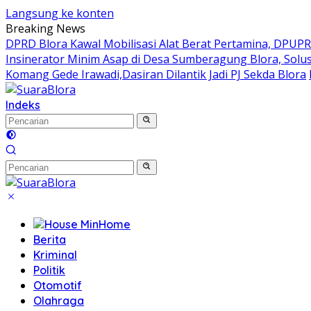
Langsung ke konten
Breaking News
DPRD Blora Kawal Mobilisasi Alat Berat Pertamina, DPUP
Insinerator Minim Asap di Desa Sumberagung Blora, Solu
Komang Gede Irawadi,Dasiran Dilantik Jadi PJ Sekda Blora
Indeks
Home
Berita
Kriminal
Politik
Otomotif
Olahraga