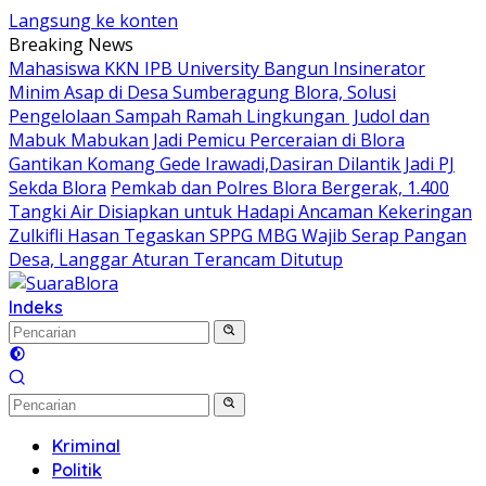
Langsung ke konten
Breaking News
Mahasiswa KKN IPB University Bangun Insinerator
Minim Asap di Desa Sumberagung Blora, Solusi
Pengelolaan Sampah Ramah Lingkungan ‎
Judol dan
Mabuk Mabukan Jadi Pemicu Perceraian di Blora
Gantikan Komang Gede Irawadi,Dasiran Dilantik Jadi PJ
Sekda Blora
Pemkab dan Polres Blora Bergerak, 1.400
Tangki Air Disiapkan untuk Hadapi Ancaman Kekeringan
Zulkifli Hasan Tegaskan SPPG MBG Wajib Serap Pangan
Desa, Langgar Aturan Terancam Ditutup
Indeks
Kriminal
Politik