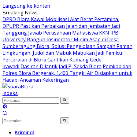
Langsung ke konten
Breaking News
DPRD Blora Kawal Mobilisasi Alat Berat Pertamina,
DPUPR Pastikan Perbaikan Jalan dan Jembatan Jadi
Tanggung Jawab Perusahaan
Mahasiswa KKN IPB
University Bangun Insinerator Minim Asap di Desa
Sumberagung Blora, Solusi Pengelolaan Sampah Ramah
Lingkungan ‎
Judol dan Mabuk Mabukan Jadi Pemicu
Perceraian di Blora
Gantikan Komang Gede
Irawadi,Dasiran Dilantik Jadi PJ Sekda Blora
Pemkab dan
Polres Blora Bergerak, 1.400 Tangki Air Disiapkan untuk
Hadapi Ancaman Kekeringan
Indeks
Kriminal