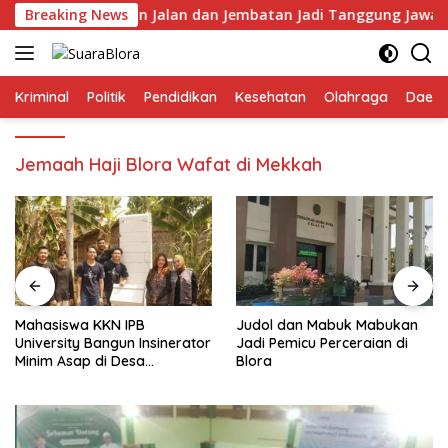
Langsung
an Perbaikan Jalan dan Jembatan Jadi Tanggung Jawab Perusah
Breaking News
ke
konten
Kriminal
Politik
Pendidikan
Kesehatan
Olahraga
Daera
Jemaah Haji Blora Wafat di Mekkah
Mahasiswa KKN IPB
Judol dan Mabuk Mabukan
University Bangun Insinerator
Jadi Pemicu Perceraian di
Minim Asap di Desa
Blora
Sumberagung Blora, Solusi
Pengelolaan Sampah Ramah
Lingkungan ‎