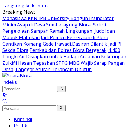
Langsung ke konten
Breaking News
Mahasiswa KKN IPB University Bangun Insinerator
Minim Asap di Desa Sumberagung Blora, Solusi
Pengelolaan Sampah Ramah Lingkungan ‎
Judol dan
Mabuk Mabukan Jadi Pemicu Perceraian di Blora
Gantikan Komang Gede Irawadi,Dasiran Dilantik Jadi PJ
Sekda Blora
Pemkab dan Polres Blora Bergerak, 1.400
Tangki Air Disiapkan untuk Hadapi Ancaman Kekeringan
Zulkifli Hasan Tegaskan SPPG MBG Wajib Serap Pangan
Desa, Langgar Aturan Terancam Ditutup
Indeks
Kriminal
Politik