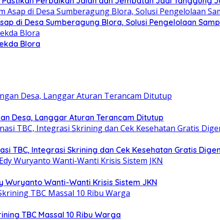
PR Pastikan Perbaikan Jalan dan Jembatan Jadi Tanggung
 Asap di Desa Sumberagung Blora, Solusi Pengelolaan Sam
Sekda Blora
gan Desa, Langgar Aturan Terancam Ditutup
i TBC, Integrasi Skrining dan Cek Kesehatan Gratis Digen
y Wuryanto Wanti-Wanti Krisis Sistem JKN
krining TBC Massal 10 Ribu Warga