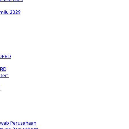
milu 2029
PRD
”