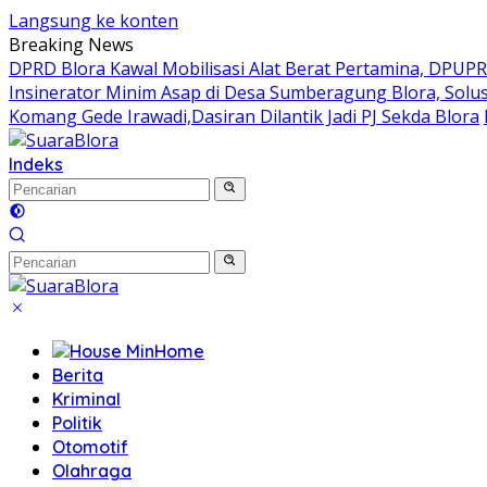
Langsung ke konten
Breaking News
DPRD Blora Kawal Mobilisasi Alat Berat Pertamina, DPUP
Insinerator Minim Asap di Desa Sumberagung Blora, Solu
Komang Gede Irawadi,Dasiran Dilantik Jadi PJ Sekda Blora
Indeks
Home
Berita
Kriminal
Politik
Otomotif
Olahraga