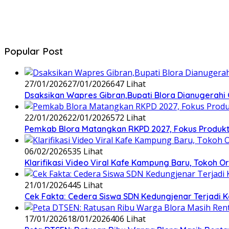
Popular Post
27/01/2026
27/01/2026
647 Lihat
‎Dsaksikan Wapres Gibran,Bupati Blora Dianugera
22/01/2026
22/01/2026
572 Lihat
‎Pemkab Blora Matangkan RKPD 2027, Fokus Produktiv
06/02/2026
535 Lihat
‎Klarifikasi Video Viral Kafe Kampung Baru, Tokoh
21/01/2026
445 Lihat
Cek Fakta: Cedera Siswa SDN Kedungjenar Terjadi K
17/01/2026
18/01/2026
406 Lihat