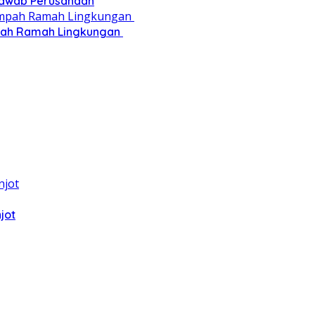
 Jawab Perusahaan
pah Ramah Lingkungan ‎
jot