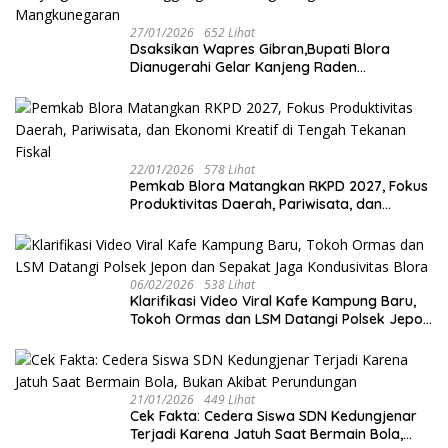
27/01/2026
652 Lihat
‎Dsaksikan Wapres Gibran,Bupati Blora
Dianugerahi Gelar Kanjeng Raden
Tumenggung oleh Mangkunegoro X di Pura
Mangkunegaran
22/01/2026
578 Lihat
‎Pemkab Blora Matangkan RKPD 2027, Fokus
Produktivitas Daerah, Pariwisata, dan
Ekonomi Kreatif di Tengah Tekanan Fiskal
06/02/2026
538 Lihat
‎Klarifikasi Video Viral Kafe Kampung Baru,
Tokoh Ormas dan LSM Datangi Polsek Jepon
dan Sepakat Jaga Kondusivitas Blora
21/01/2026
449 Lihat
Cek Fakta: Cedera Siswa SDN Kedungjenar
Terjadi Karena Jatuh Saat Bermain Bola,