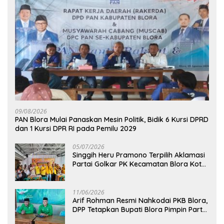
09/08/2026
‎PAN Blora Mulai Panaskan Mesin Politik, Bidik 6 Kursi DPRD
dan 1 Kursi DPR RI pada Pemilu 2029
05/07/2026
Singgih Heru Pramono Terpilih Aklamasi
Partai Golkar PK Kecamatan Blora Kota,
Bidik Dua Kursi DPRD pada Pemilu 2029
11/06/2026
Arif Rohman Resmi Nahkodai PKB Blora,
DPP Tetapkan Bupati Blora Pimpin Partai
hingga 2031