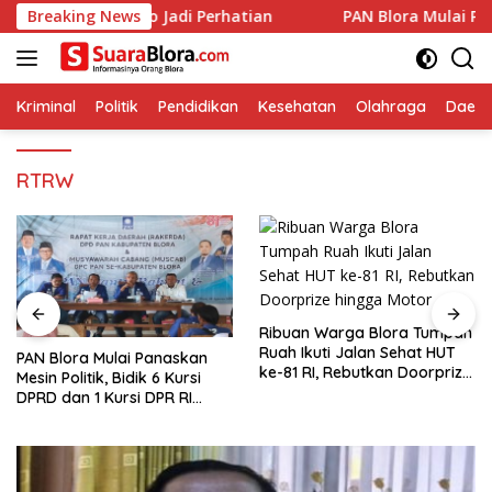
Langsung
Kebonrejo Jadi Perhatian
Breaking News
‎PAN Blora Mulai Panaskan Mesi
ke
konten
Kriminal
Politik
Pendidikan
Kesehatan
Olahraga
Daera
RTRW
Ribuan Warga Blora Tumpah
Ruah Ikuti Jalan Sehat HUT
‎PAN Blora Mulai Panaskan
ke-81 RI, Rebutkan Doorprize
Mesin Politik, Bidik 6 Kursi
hingga Motor
DPRD dan 1 Kursi DPR RI
pada Pemilu 2029