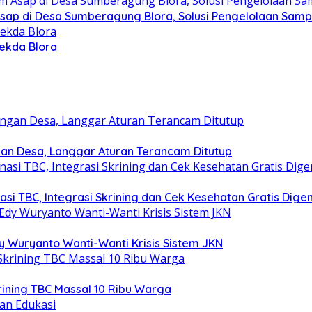
 Asap di Desa Sumberagung Blora, Solusi Pengelolaan Sam
Sekda Blora
gan Desa, Langgar Aturan Terancam Ditutup
i TBC, Integrasi Skrining dan Cek Kesehatan Gratis Digen
y Wuryanto Wanti-Wanti Krisis Sistem JKN
krining TBC Massal 10 Ribu Warga