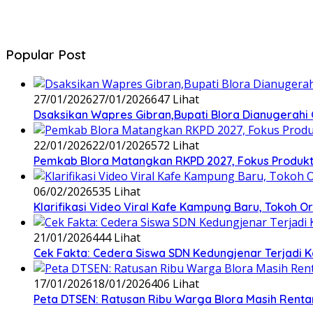
Popular Post
27/01/2026
27/01/2026
647 Lihat
‎Dsaksikan Wapres Gibran,Bupati Blora Dianugera
22/01/2026
22/01/2026
572 Lihat
‎Pemkab Blora Matangkan RKPD 2027, Fokus Produktiv
06/02/2026
535 Lihat
‎Klarifikasi Video Viral Kafe Kampung Baru, Tokoh
21/01/2026
444 Lihat
Cek Fakta: Cedera Siswa SDN Kedungjenar Terjadi K
17/01/2026
18/01/2026
406 Lihat
‎Peta DTSEN: Ratusan Ribu Warga Blora Masih Rent