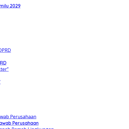
milu 2029
PRD
”
 Jawab Perusahaan