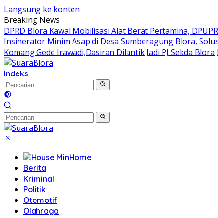
Langsung ke konten
Breaking News
DPRD Blora Kawal Mobilisasi Alat Berat Pertamina, DPUP
Insinerator Minim Asap di Desa Sumberagung Blora, Solu
Komang Gede Irawadi,Dasiran Dilantik Jadi PJ Sekda Blora
Indeks
Home
Berita
Kriminal
Politik
Otomotif
Olahraga