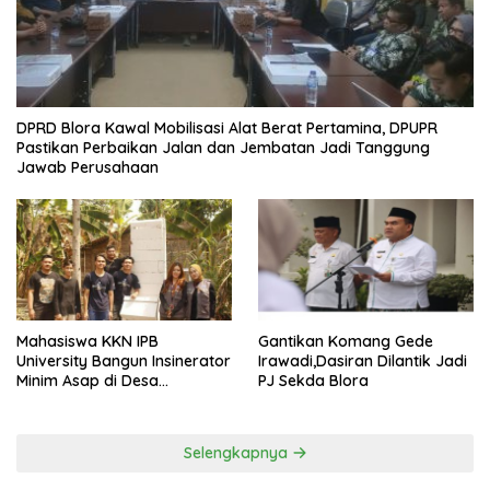
DPRD Blora Kawal Mobilisasi Alat Berat Pertamina, DPUPR
Pastikan Perbaikan Jalan dan Jembatan Jadi Tanggung
Jawab Perusahaan
Mahasiswa KKN IPB
Gantikan Komang Gede
University Bangun Insinerator
Irawadi,Dasiran Dilantik Jadi
Minim Asap di Desa
PJ Sekda Blora
Sumberagung Blora, Solusi
Pengelolaan Sampah Ramah
Lingkungan ‎
Selengkapnya