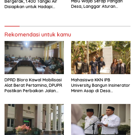
MBG Wajib Serap Pangan
Bergerak, 1.400 Tangki Air
Desa, Langgar Aturan
Disiapkan untuk Hadapi
Terancam Ditutup
Ancaman Kekeringan
Rekomendasi untuk kamu
DPRD Blora Kawal Mobilisasi
Mahasiswa KKN IPB
Alat Berat Pertamina, DPUPR
University Bangun Insinerator
Pastikan Perbaikan Jalan
Minim Asap di Desa
dan Jembatan Jadi
Sumberagung Blora, Solusi
Tanggung Jawab
Pengelolaan Sampah Ramah
Perusahaan
Lingkungan ‎