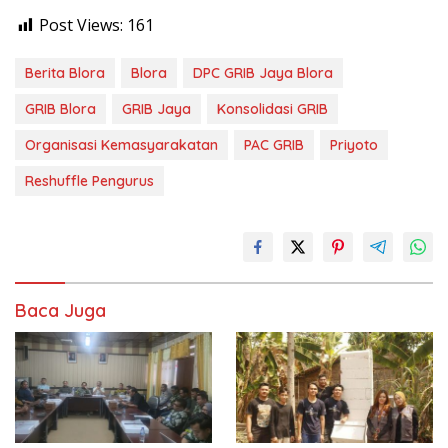
Post Views:
161
Berita Blora
Blora
DPC GRIB Jaya Blora
GRIB Blora
GRIB Jaya
Konsolidasi GRIB
Organisasi Kemasyarakatan
PAC GRIB
Priyoto
Reshuffle Pengurus
Baca Juga