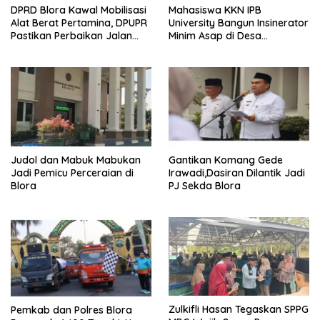
DPRD Blora Kawal Mobilisasi
Mahasiswa KKN IPB
Alat Berat Pertamina, DPUPR
University Bangun Insinerator
Pastikan Perbaikan Jalan
Minim Asap di Desa
dan Jembatan Jadi
Sumberagung Blora, Solusi
Tanggung Jawab
Pengelolaan Sampah Ramah
Perusahaan
Lingkungan ‎
Judol dan Mabuk Mabukan
Gantikan Komang Gede
Jadi Pemicu Perceraian di
Irawadi,Dasiran Dilantik Jadi
Blora
PJ Sekda Blora
Zulkifli Hasan Tegaskan SPPG
Pemkab dan Polres Blora