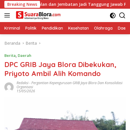
Langsung
kan Jalan dan Jembatan Jadi Tanggung Jawab Perusahaan
Breaking News
ke
konten
Kriminal
Politik
Pendidikan
Kesehatan
Olahraga
Daera
Beranda
Berita
Berita
,
Daerah
DPC GRIB Jaya Blora Dibekukan,
Priyoto Ambil Alih Komando
Redaksi
-
Pergantian Kepengurusan GRIB Jaya Blora Dan Konsolidasi
Organisasi
15/05/2026