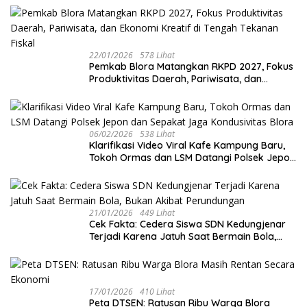
Mangkunegaran
22/01/2026
578 Lihat
‎Pemkab Blora Matangkan RKPD 2027, Fokus
Produktivitas Daerah, Pariwisata, dan
Ekonomi Kreatif di Tengah Tekanan Fiskal
06/02/2026
538 Lihat
‎Klarifikasi Video Viral Kafe Kampung Baru,
Tokoh Ormas dan LSM Datangi Polsek Jepon
dan Sepakat Jaga Kondusivitas Blora
21/01/2026
449 Lihat
Cek Fakta: Cedera Siswa SDN Kedungjenar
Terjadi Karena Jatuh Saat Bermain Bola,
Bukan Akibat Perundungan ‎
17/01/2026
410 Lihat
‎Peta DTSEN: Ratusan Ribu Warga Blora