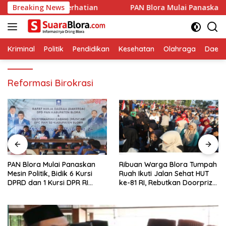
Langsung
jo Jadi Perhatian
Breaking News
‎PAN Blora Mulai Panaskan Mesin Politi
ke
konten
Kriminal
Politik
Pendidikan
Kesehatan
Olahraga
Daera
Reformasi Birokrasi
‎PAN Blora Mulai Panaskan
Ribuan Warga Blora Tumpah
Mesin Politik, Bidik 6 Kursi
Ruah Ikuti Jalan Sehat HUT
DPRD dan 1 Kursi DPR RI
ke-81 RI, Rebutkan Doorprize
pada Pemilu 2029
hingga Motor