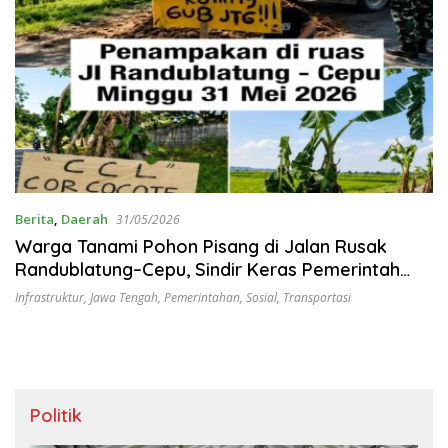
Berita
,
Daerah
31/05/2026
Warga Tanami Pohon Pisang di Jalan Rusak
Randublatung–Cepu, Sindir Keras Pemerintah
yang Dinilai Abai
Infrastruktur
,
Jawa Tengah
,
Pemerintahan
,
Sosial
,
Transportasi
Politik