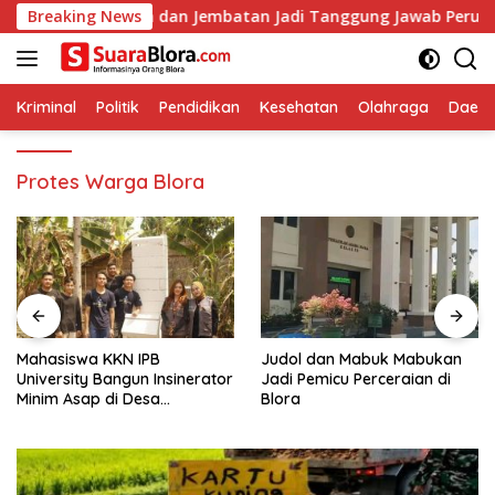
Langsung
dan Jembatan Jadi Tanggung Jawab Perusahaan
Breaking News
Mahasisw
ke
konten
Kriminal
Politik
Pendidikan
Kesehatan
Olahraga
Daera
Protes Warga Blora
Mahasiswa KKN IPB
Judol dan Mabuk Mabukan
University Bangun Insinerator
Jadi Pemicu Perceraian di
Minim Asap di Desa
Blora
Sumberagung Blora, Solusi
Pengelolaan Sampah Ramah
Lingkungan ‎