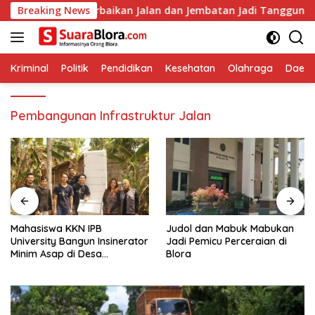
Langsung
Pastikan Perbaikan Jalan dan Jembatan Jadi Tanggung Jawab Pe
Breaking News
ke
konten
Kriminal
Politik
Pendidikan
Kesehatan
Olahraga
Daera
Pembangunan Infrastruktur Jalan
Mahasiswa KKN IPB
Judol dan Mabuk Mabukan
University Bangun Insinerator
Jadi Pemicu Perceraian di
Minim Asap di Desa
Blora
Sumberagung Blora, Solusi
Pengelolaan Sampah Ramah
Lingkungan ‎