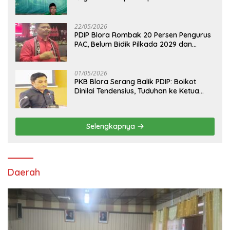
Pilih Arif Rohman
22/05/2026
PDIP Blora Rombak 20 Persen Pengurus
PAC, Belum Bidik Pilkada 2029 dan
Pasang Target Rebut Kursi Ketua DPRD
01/05/2026
PKB Blora Serang Balik PDIP: Boikot
Dinilai Tendensius, Tuduhan ke Ketua
DPRD Disebut “Pembunuhan Karakter”
Selengkapnya
Daerah