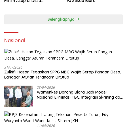
Minim Asap di Desa
PJ Sekda Blora
Sumberagung Blora, Solusi
Pengelolaan Sampah Ramah
Lingkungan ‎
Selengkapnya
Nasional
31/07/2026
Zulkifli Hasan Tegaskan SPPG MBG Wajib Serap Pangan Desa,
Langgar Aturan Terancam Ditutup
23/04/2026
Wamenkes Dorong Blora Jadi Model
Nasional Eliminasi TBC, Integrasi Skrining dan
Cek Kesehatan Gratis Digenjot
11/04/2026