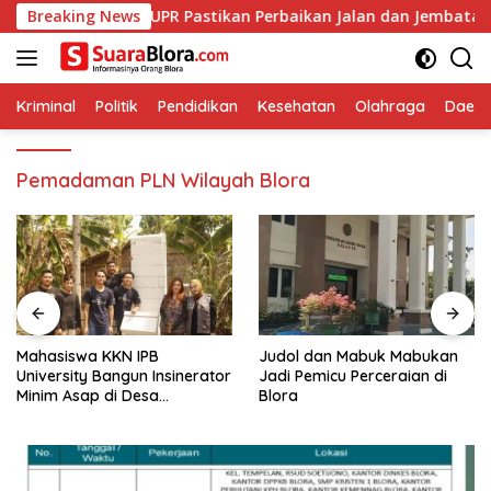
Langsung
ertamina, DPUPR Pastikan Perbaikan Jalan dan Jembatan Jadi T
Breaking News
ke
konten
Kriminal
Politik
Pendidikan
Kesehatan
Olahraga
Daera
Pemadaman PLN Wilayah Blora
Mahasiswa KKN IPB
Judol dan Mabuk Mabukan
University Bangun Insinerator
Jadi Pemicu Perceraian di
Minim Asap di Desa
Blora
Sumberagung Blora, Solusi
Pengelolaan Sampah Ramah
Lingkungan ‎