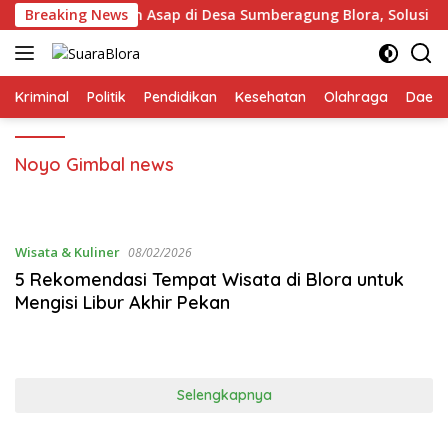
Langsung
sinerator Minim Asap di Desa Sumberagung Blora, Solusi Peng
Breaking News
ke
konten
Kriminal
Politik
Pendidikan
Kesehatan
Olahraga
Daera
Noyo Gimbal news
Wisata & Kuliner
08/02/2026
‎5 Rekomendasi Tempat Wisata di Blora untuk
Mengisi Libur Akhir Pekan
Selengkapnya