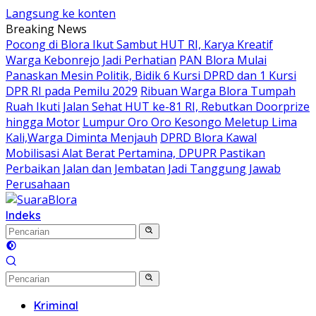
Langsung ke konten
Breaking News
‎Pocong di Blora Ikut Sambut HUT RI, Karya Kreatif
Warga Kebonrejo Jadi Perhatian
‎PAN Blora Mulai
Panaskan Mesin Politik, Bidik 6 Kursi DPRD dan 1 Kursi
DPR RI pada Pemilu 2029
Ribuan Warga Blora Tumpah
Ruah Ikuti Jalan Sehat HUT ke-81 RI, Rebutkan Doorprize
hingga Motor
Lumpur Oro Oro Kesongo Meletup Lima
Kali,Warga Diminta Menjauh
DPRD Blora Kawal
Mobilisasi Alat Berat Pertamina, DPUPR Pastikan
Perbaikan Jalan dan Jembatan Jadi Tanggung Jawab
Perusahaan
Indeks
Kriminal