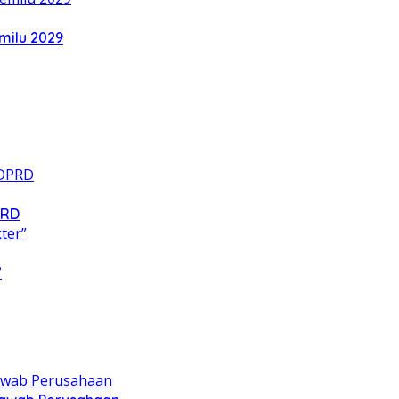
milu 2029
PRD
”