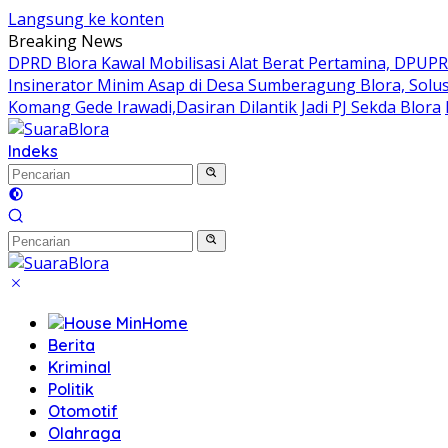
Langsung ke konten
Breaking News
DPRD Blora Kawal Mobilisasi Alat Berat Pertamina, DPUP
Insinerator Minim Asap di Desa Sumberagung Blora, Solu
Komang Gede Irawadi,Dasiran Dilantik Jadi PJ Sekda Blora
Indeks
Home
Berita
Kriminal
Politik
Otomotif
Olahraga