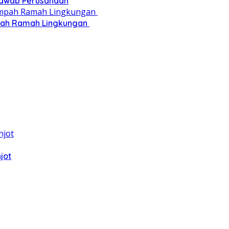
 Jawab Perusahaan
pah Ramah Lingkungan ‎
jot