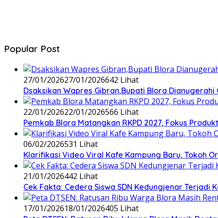
Popular Post
27/01/2026
27/01/2026
642 Lihat
‎Dsaksikan Wapres Gibran,Bupati Blora Dianugera
22/01/2026
22/01/2026
566 Lihat
‎Pemkab Blora Matangkan RKPD 2027, Fokus Produktiv
06/02/2026
531 Lihat
‎Klarifikasi Video Viral Kafe Kampung Baru, Tokoh
21/01/2026
442 Lihat
Cek Fakta: Cedera Siswa SDN Kedungjenar Terjadi K
17/01/2026
18/01/2026
405 Lihat