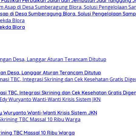
PR Pastikan Perbaikan Jalan dan Jembatan Jadi Tanggung
 Asap di Desa Sumberagung Blora, Solusi Pengelolaan Sam
Sekda Blora
gan Desa, Langgar Aturan Terancam Ditutup
i TBC, Integrasi Skrining dan Cek Kesehatan Gratis Digen
y Wuryanto Wanti-Wanti Krisis Sistem JKN
krining TBC Massal 10 Ribu Warga