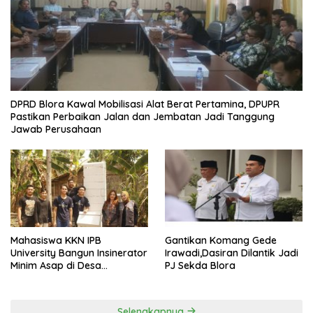
DPRD Blora Kawal Mobilisasi Alat Berat Pertamina, DPUPR
Pastikan Perbaikan Jalan dan Jembatan Jadi Tanggung
Jawab Perusahaan
Mahasiswa KKN IPB
Gantikan Komang Gede
University Bangun Insinerator
Irawadi,Dasiran Dilantik Jadi
Minim Asap di Desa
PJ Sekda Blora
Sumberagung Blora, Solusi
Pengelolaan Sampah Ramah
Lingkungan ‎
Selengkapnya