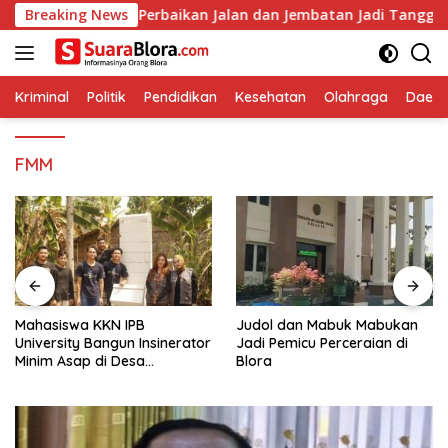
Langsung
Pastikan Perbaikan Jalan dan Jembatan Jadi Tanggung Jawab Pe
Breaking News
ke
konten
Kriminal
Politik
Pendidikan
Kesehatan
Olahraga
Daera
FMM
Mahasiswa KKN IPB
Judol dan Mabuk Mabukan
University Bangun Insinerator
Jadi Pemicu Perceraian di
Minim Asap di Desa
Blora
Sumberagung Blora, Solusi
Pengelolaan Sampah Ramah
Lingkungan ‎